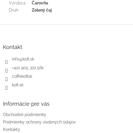
Výrobca
:
Čarovňa
Druh
:
Zelený čaj
Z
á
p
ä
Kontakt
t
i
info
@
kofi.sk
e
+421 905 372 561
coffekofisk
kofi.sk
Informácie pre vás
Obchodné podmienky
Podmienky ochrany osobných údajov
Kontakty