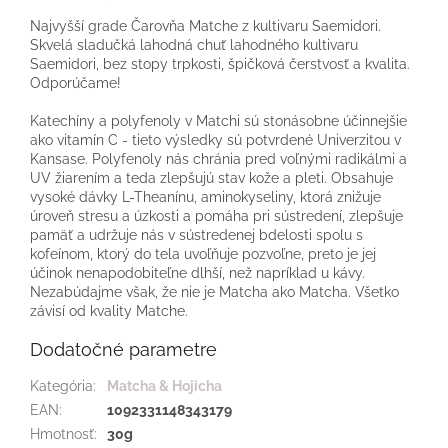
Najvyšší grade Čarovňa Matche z kultivaru Saemidori.
Skvelá sladučká lahodná chuť lahodného kultivaru
Saemidori, bez stopy trpkosti, špičková čerstvosť a kvalita.
Odporúčame!
Katechíny a polyfenoly v Matchi sú stonásobne účinnejšie
ako vitamín C - tieto výsledky sú potvrdené Univerzitou v
Kansase. Polyfenoly nás chránia pred voľnými radikálmi a
UV žiarením a teda zlepšujú stav kože a pleti. Obsahuje
vysoké dávky L-Theanínu, aminokyseliny, ktorá znižuje
úroveň stresu a úzkosti a pomáha pri sústredení, zlepšuje
pamäť a udržuje nás v sústredenej bdelosti spolu s
kofeínom, ktorý do tela uvoľňuje pozvoľne, preto je jej
účinok nenapodobiteľne dlhší, než napríklad u kávy.
Nezabúdajme však, že nie je Matcha ako Matcha. Všetko
závisí od kvality Matche.
Dodatočné parametre
Kategória
:
Matcha & Hojicha
EAN
:
1092331148343179
Hmotnosť
:
30g