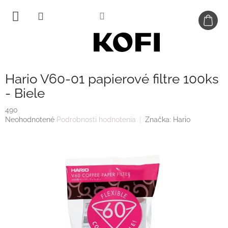
Prejsť
na
obsah
Hario V60-01 papierové filtre 100ks
- Biele
490
Priemerné
Neohodnotené
Podrobnosti hodnotenia
Značka:
Hario
hodnotenie
produktu
je
0,0
z
5
hviezdičiek.