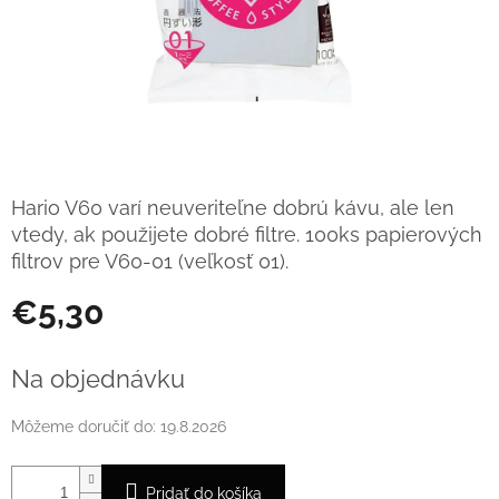
Hario V60 varí neuveriteľne dobrú kávu, ale len
vtedy, ak použijete dobré filtre. 100ks papierových
filtrov pre V60-01 (veľkosť 01).
€5,30
Jednotková
cena:
Na objednávku
Môžeme doručiť do:
19.8.2026
Pridať do košíka