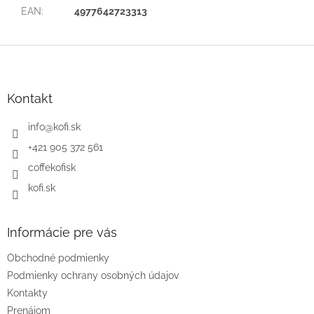
EAN
:
4977642723313
Z
á
p
ä
Kontakt
t
i
info
@
kofi.sk
e
+421 905 372 561
coffekofisk
kofi.sk
Informácie pre vás
Obchodné podmienky
Podmienky ochrany osobných údajov
Kontakty
Prenájom