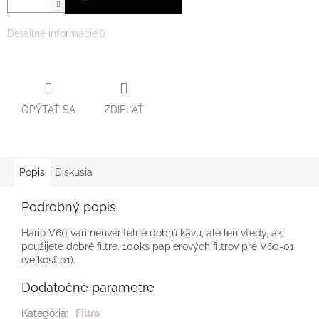
Detailné informácie
OPÝTAŤ SA
ZDIEĽAŤ
Popis
Diskusia
Podrobný popis
Hario V60 varí neuveriteľne dobrú kávu, ale len vtedy, ak
použijete dobré filtre. 100ks papierových filtrov pre V60-01
(veľkosť 01).
Dodatočné parametre
Kategória
:
Filtre