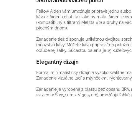
Jedna alebo viacero porcií
Fellow Aiden vám umožňuje pripraviť jednu alebo v
káva z Aidenu chutí tak, ako by mala. Aiden je v
(kompatibilný s filtrami Melitta #2) a druhý na väč
plochým dnom).
Zariadenie tiež disponuje unikátnou dvojitou spr
množstvo kávy. Môžete kávu pripraviť do priloženej
obľúbenej šálky. Súčasťou balenia je 15 kužeľových
Elegantný dizajn
Forma, minimalistický dizajn a vysoko kvalitné ma
Zariadenie vizuálne ladí s mlynčekmi, rýchlovarn
Zariadenie je vyrobené z plastu bez obsahu BPA, 
22,7 cm x Š 22,7 cm x V 30,5 cm) umožňujú ľahké