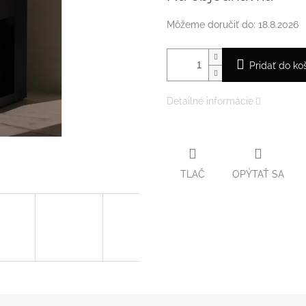
Môžeme doručiť do:
18.8.2026
Pridať do ko
Detailné informácie
TLAČ
OPÝTAŤ SA