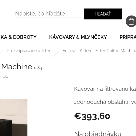
HĽADAŤ
EKA & DOBROTY
KÁVOVARY & MLYNČEKY
PRÍPRA
Prekvapkávače a filter
Fellow - Aiden - Filter Coffee Machin
e Machine
1284
llow
Kávovar na filtrovanú k
Jednoduchá obsluha, ve
€393,60
Jednotková
cena:
Na objednávku