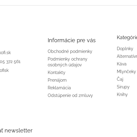
Kategóri
Informácie pre vás
Doplnky
Obchodné podmienky
kofi.sk
Alternatív
Podmienky ochrany
905 372 561
Káva
osobných údajov
ofisk
Mlynčeky
Kontakty
Čaj
Prenájom
Sirupy
Reklamácia
Knihy
Odstúpenie od zmluvy
ť newsletter