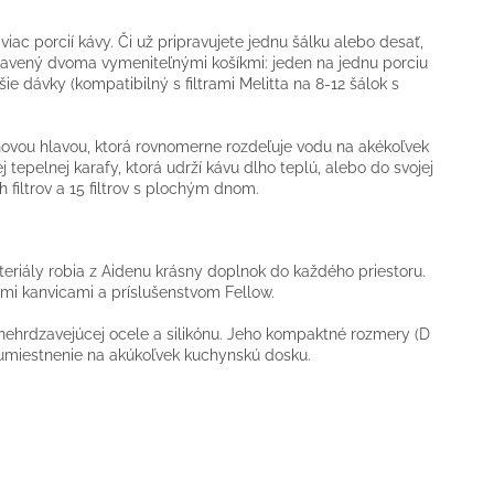
iac porcií kávy. Či už pripravujete jednu šálku alebo desať,
ybavený dvoma vymeniteľnými košíkmi: jeden na jednu porciu
šie dávky (kompatibilný s filtrami Melitta na 8-12 šálok s
chovou hlavou, ktorá rovnomerne rozdeľuje vodu na akékoľvek
 tepelnej karafy, ktorá udrží kávu dlho teplú, alebo do svojej
 filtrov a 15 filtrov s plochým dnom.
teriály robia z Aidenu krásny doplnok do každého priestoru.
ými kanvicami a príslušenstvom Fellow.
nehrdzavejúcej ocele a silikónu. Jeho kompaktné rozmery (D
 umiestnenie na akúkoľvek kuchynskú dosku.