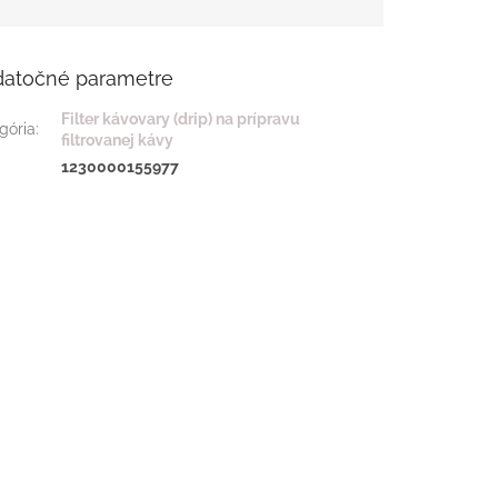
atočné parametre
Filter kávovary (drip) na prípravu
gória
:
filtrovanej kávy
:
1230000155977