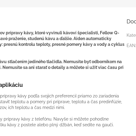
Dod
 prípravy kávy, ktoré vyvinuli kávoví špecialisti, Fellow Q-
Kate
tmavé praženie, studenú kávu a ďalšie. Aiden automaticky
y: presnú kontrolu teploty, presné pomery kávy a vody a cyklus
EAN
ávu stlačením jediného tlačidla. Nemusíte byť odborníkom na
i. Nemusíte sa ani starať o detaily a môžete si užiť viac času pri
aplikáciu
 prípravy kávy podľa svojich preferencií priamo zo zariadenia
aviť teplotu a pomery pri príprave, teplotu a čas predinfúzie,
zov, ich teplotu a čas medzi nimi.
fily prípravy kávy z telefónu. Navyše si môžete pohodlne
lku kávy z postele alebo plný džbán, keď sedíte na gauči.