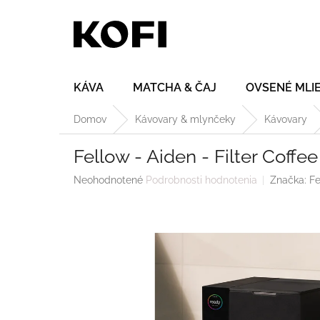
Prejsť
na
obsah
KÁVA
MATCHA & ČAJ
OVSENÉ MLI
Domov
Kávovary & mlynčeky
Kávovary
Fellow - Aiden - Filter Coffe
Priemerné
Neohodnotené
Podrobnosti hodnotenia
Značka:
Fe
hodnotenie
produktu
je
0,0
z
5
hviezdičiek.