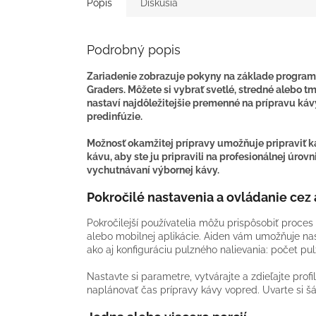
Popis
Diskusia
Podrobný popis
Zariadenie zobrazuje pokyny na základe programov
Graders. Môžete si vybrať svetlé, stredné alebo 
nastaví najdôležitejšie premenné na prípravu káv
predinfúzie.
Možnosť okamžitej prípravy umožňuje pripraviť k
kávu, aby ste ju pripravili na profesionálnej úrovn
vychutnávaní výbornej kávy.
Pokročilé nastavenia a ovládanie cez 
Pokročilejší používatelia môžu prispôsobiť proces
alebo mobilnej aplikácie. Aiden vám umožňuje nast
ako aj konfiguráciu pulzného nalievania: počet pul
Nastavte si parametre, vytvárajte a zdieľajte pro
naplánovať čas prípravy kávy vopred. Uvarte si šá