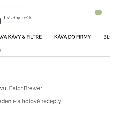
NÁKUPNÝ
Prázdny košík
KOŠÍK
VA KÁVY & FILTRE
KÁVA DO FIRMY
BLOG
P
e
ávu, BatchBrewer
denie a hotové recepty