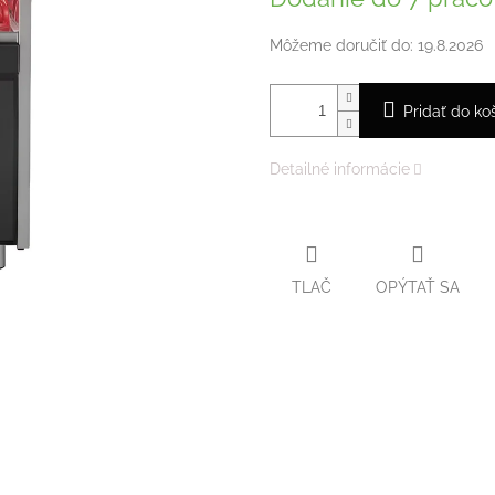
Môžeme doručiť do:
19.8.2026
Pridať do ko
Detailné informácie
TLAČ
OPÝTAŤ SA