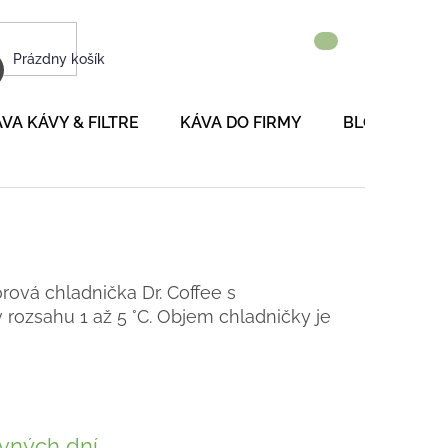
NÁKUPNÝ
Prázdny košík
KOŠÍK
VA KÁVY & FILTRE
KÁVA DO FIRMY
BLOG
P
ová chladnička Dr. Coffee s
 rozsahu 1 až 5 °C. Objem chladničky je
vných dní