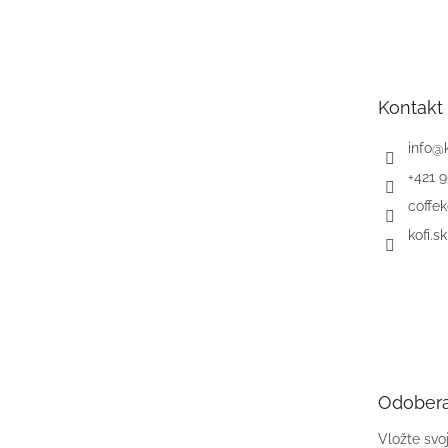
Z
á
p
ä
t
Kontakt
i
e
info
@
+421 
coffek
kofi.sk
Odobera
Vložte svo