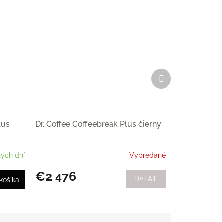
Ďalší
produkt
lus
Dr. Coffee Coffeebreak Plus čierny
ých dní
Vypredané
€2 476
DETAIL
košíka