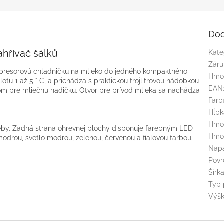
Dod
ahřívač šálků
Kate
Záru
mpresorovú chladničku na mlieko do jedného kompaktného
Hmo
plotu 1 až 5 ° C, a prichádza s praktickou trojlitrovou nádobkou
EAN
om pre mliečnu hadičku. Otvor pre prívod mlieka sa nachádza
Farb
Hĺb
Hmot
eby. Zadná strana ohrevnej plochy disponuje farebným LED
Hmot
odrou, svetlo modrou, zelenou, červenou a fialovou farbou.
.
Napä
Povr
Šírk
Typ 
Výš