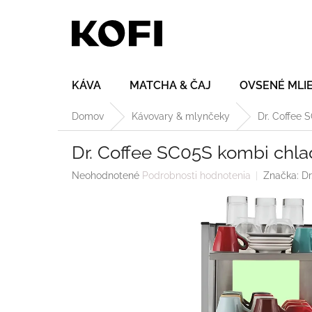
Prejsť
na
obsah
KÁVA
MATCHA & ČAJ
OVSENÉ MLI
Domov
Kávovary & mlynčeky
Dr. Coffee 
Dr. Coffee SC05S kombi chla
Priemerné
Neohodnotené
Podrobnosti hodnotenia
Značka:
Dr
hodnotenie
produktu
je
0,0
z
5
hviezdičiek.