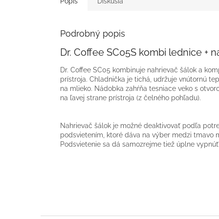
Popis
Diskusia
Podrobný popis
Dr. Coffee SC05S kombi lednice + n
Dr. Coffee SC05 kombinuje nahrievač šálok a ko
prístroja. Chladnička je tichá, udržuje vnútornú te
na mlieko. Nádobka zahŕňa tesniace veko s otvor
na ľavej strane prístroja (z čelného pohľadu).
Nahrievač šálok je možné deaktivovať podľa potr
podsvietením, ktoré dáva na výber medzi tmavo m
Podsvietenie sa dá samozrejme tiež úplne vypnúť