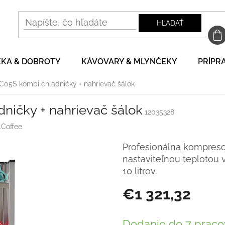
HĽADAŤ
EKA & DOBROTY
KÁVOVARY & MLYNČEKY
PRÍPRA
SC05S kombi chladničky + nahrievač šálok
dničky + nahrievač šálok
12035328
.Coffee
Profesionálna kompresor
nastaviteľnou teplotou v
10 litrov.
€1 321,32
Jednotková
cena:
Dodanie do 7 praco