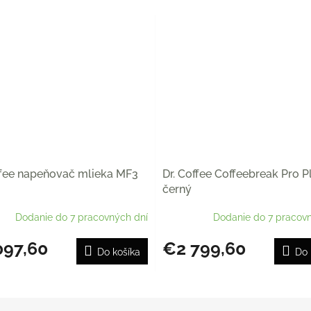
ffee napeňovač mlieka MF3
Dr. Coffee Coffeebreak Pro P
černý
Dodanie do 7 pracovných dní
Dodanie do 7 pracovn
097,60
€2 799,60
Do košíka
Do 