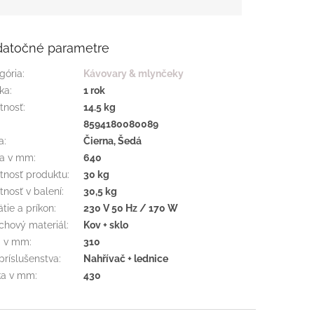
atočné parametre
gória
:
Kávovary & mlynčeky
ka
:
1 rok
tnosť
:
14.5 kg
:
8594180080089
a
:
Čierna, Šedá
ka v mm
:
640
nosť produktu
:
30 kg
nosť v balení
:
30,5 kg
tie a príkon
:
230 V 50 Hz / 170 W
chový materiál
:
Kov + sklo
a v mm
:
310
príslušenstva
:
Nahřívač + lednice
ka v mm
:
430