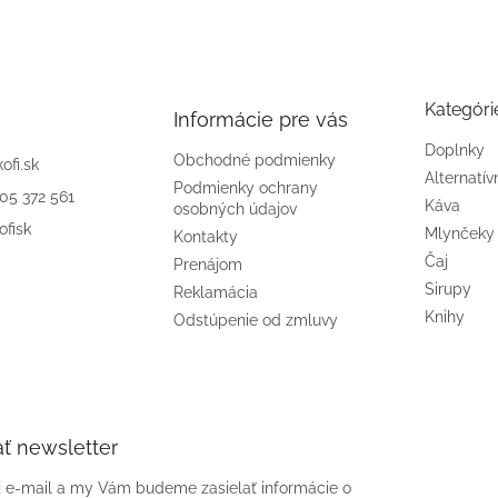
Kategóri
Informácie pre vás
Doplnky
Obchodné podmienky
kofi.sk
Alternatív
Podmienky ochrany
905 372 561
Káva
osobných údajov
ofisk
Mlynčeky
Kontakty
Čaj
Prenájom
Sirupy
Reklamácia
Knihy
Odstúpenie od zmluvy
ť newsletter
j e-mail a my Vám budeme zasielať informácie o