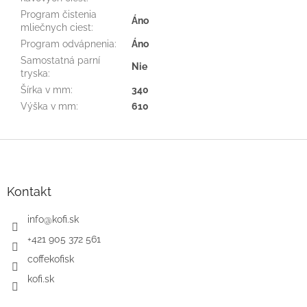
Program čistenia
Áno
mliečnych ciest
:
Program odvápnenia
:
Áno
Samostatná parní
Nie
tryska
:
Šírka v mm
:
340
Výška v mm
:
610
Z
á
p
ä
Kontakt
t
i
info
@
kofi.sk
e
+421 905 372 561
coffekofisk
kofi.sk