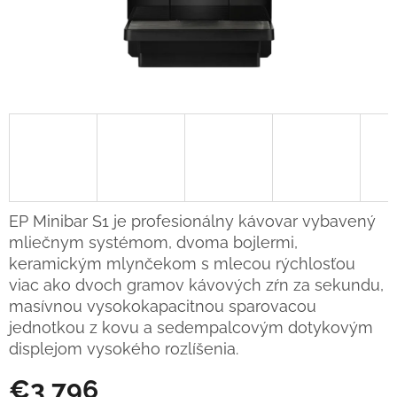
EP Minibar S1 je profesionálny kávovar vybavený
mliečnym systémom, dvoma bojlermi,
keramickým mlynčekom s mlecou rýchlosťou
viac ako dvoch gramov kávových zŕn za sekundu,
masívnou vysokokapacitnou sparovacou
jednotkou z kovu a sedempalcovým dotykovým
displejom vysokého rozlíšenia.
€3 796