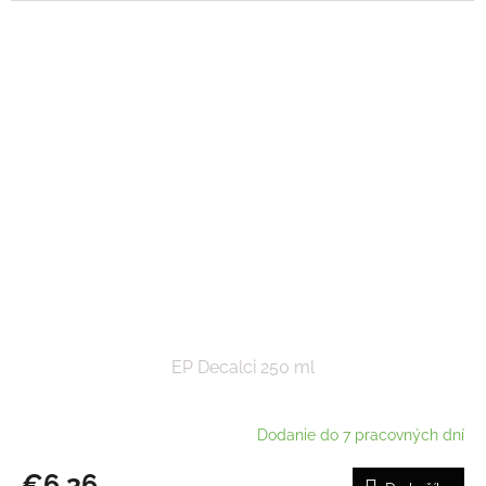
EP Decalci 250 ml
Dodanie do 7 pracovných dní
€6,36