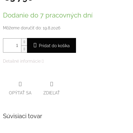
Jednotková
cena:
Dodanie do 7 pracovných dní
Môžeme doručiť do:
19.8.2026
Pridať do košíka
Detailné informácie
OPÝTAŤ SA
ZDIEĽAŤ
Súvisiaci tovar