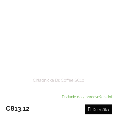
Chladnička Dr. Coffee SC10
Dodanie do 7 pracovných dní
€813,12
Do košíka