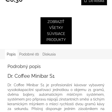
Do košíka
ZOBRAZIŤ
VŠETKY
SÚVISIACE
PRODUKTY
Popis
Podobné (6)
Diskusia
Podrobný popis
Dr. Coffee Minibar S1
Dr. Coffee Minibar S1 je profesionální kávovar vybavený
vysokokapacitní spařovací jednotkou o objemu 21 gramů,
dvěma bojlery, automatickým mléčným systémem,
systémem pro přípravu nápojů zinstantních směsí a tichým
keramickým mlýnkem o mlecí rychlosti dvou gramů kávy
za sekundu. Přístroj disponuje jedním zásobníkem na