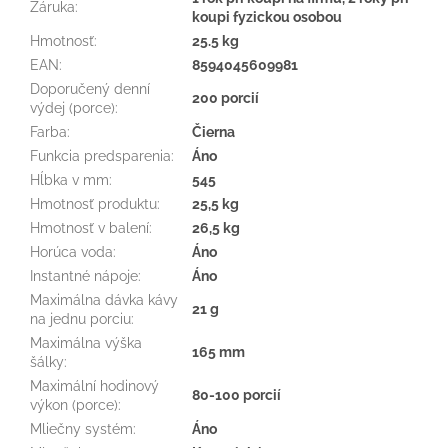
Záruka
:
koupi fyzickou osobou
Hmotnosť
:
25.5 kg
EAN
:
8594045609981
Doporučený denní
200 porcií
výdej (porce)
:
Farba
:
Čierna
Funkcia predsparenia
:
Áno
Hĺbka v mm
:
545
Hmotnosť produktu
:
25,5 kg
Hmotnosť v balení
:
26,5 kg
Horúca voda
:
Áno
Instantné nápoje
:
Áno
Maximálna dávka kávy
21 g
na jednu porciu
:
Maximálna výška
165 mm
šálky
:
Maximální hodinový
80-100 porcií
výkon (porce)
:
Mliečny systém
:
Áno