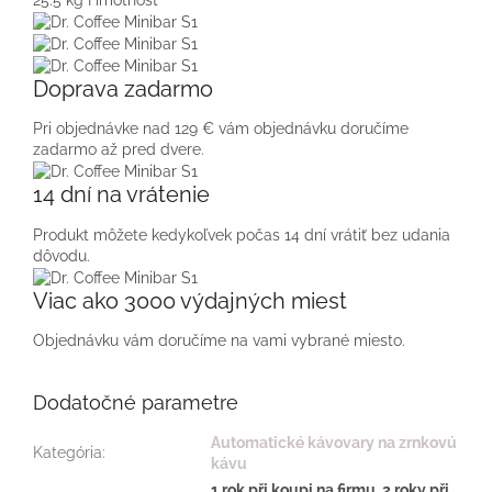
25.5 kg
Hmotnosť
Doprava zadarmo
Pri objednávke nad 129 € vám objednávku doručíme
zadarmo až pred dvere.
14 dní na vrátenie
Produkt môžete kedykoľvek počas 14 dní vrátiť bez udania
dôvodu.
Viac ako 3000 výdajných miest
Objednávku vám doručíme na vami vybrané miesto.
Dodatočné parametre
Automatické kávovary na zrnkovú
Kategória
:
kávu
1 rok při koupi na firmu, 2 roky při