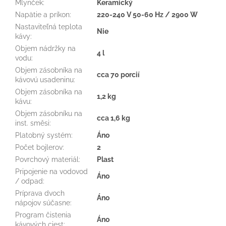
Mlynček
:
Keramický
Napätie a príkon
:
220-240 V 50-60 Hz / 2900 W
Nastaviteľná teplota
Nie
kávy
:
Objem nádržky na
4 l
vodu
:
Objem zásobníka na
cca 70 porcií
kávovú usadeninu
:
Objem zásobníka na
1,2 kg
kávu
:
Objem zásobníku na
cca 1,6 kg
inst. směsi
:
Platobný systém
:
Áno
Počet bojlerov
:
2
Povrchový materiál
:
Plast
Pripojenie na vodovod
Áno
/ odpad
:
Príprava dvoch
Áno
nápojov súčasne
:
Program čistenia
Áno
kávových ciest
: