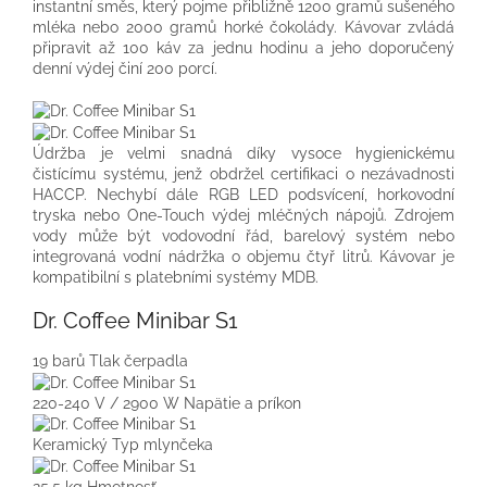
instantní směs, který pojme přibližně 1200 gramů sušeného
mléka nebo 2000 gramů horké čokolády. Kávovar zvládá
připravit až 100 káv za jednu hodinu a jeho doporučený
denní výdej činí 200 porcí.
Údržba je velmi snadná díky vysoce hygienickému
čistícímu systému, jenž obdržel certifikaci o nezávadnosti
HACCP. Nechybí dále RGB LED podsvícení, horkovodní
tryska nebo One-Touch výdej mléčných nápojů. Zdrojem
vody může být vodovodní řád, barelový systém nebo
integrovaná vodní nádržka o objemu čtyř litrů. Kávovar je
kompatibilní s platebními systémy MDB.
Dr. Coffee Minibar S1
19 barů
Tlak čerpadla
220-240 V / 2900 W
Napätie a príkon
Keramický
Typ mlynčeka