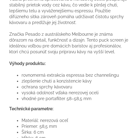
stabilný prietok vody cez kávu, čo vedie k plnšej chuti,
lepšiemu telu a vyváženejšiemu espressu. Použitie
difúzneho sitka zároveň pomáha udržiavať čistotu sprchy
kávovaru a predlžuje jej životnosť.
Značka
Pesado
z austrálskeho Melbourne je známa
dôrazom na detail, funkčnosť a dizajn. Tento puck screen je
ideálnou voľbou pre domácich baristov aj profesionálov,
ktorí chcú posunúť svoju prípravu kávy na vyšší level.
Výhody produktu:
rovnomerná extrakcia espressa bez channelingu
zlepšenie chuti a konzistencie kávy
ochrana sprchy kávovaru
vysoká odolnosť vďaka nerezovej oceli
vhodné pre portafilter 58–58,5 mm
Technické parametre:
Materiál: nerezová oceľ
Priemer: 58,5 mm
Šírka: 6 cm
Hĺbka: 6 cm