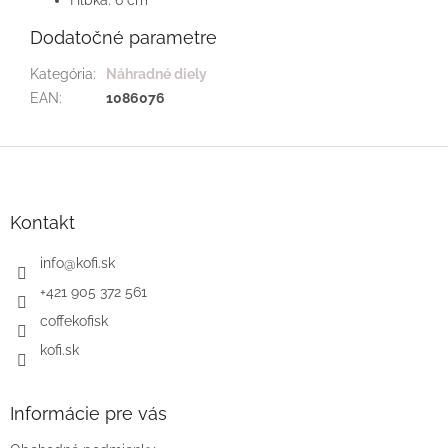
Dodatočné parametre
Kategória
:
Náhradné diely
EAN
:
1086076
Z
á
p
ä
Kontakt
t
i
info
@
kofi.sk
e
+421 905 372 561
coffekofisk
kofi.sk
Informácie pre vás