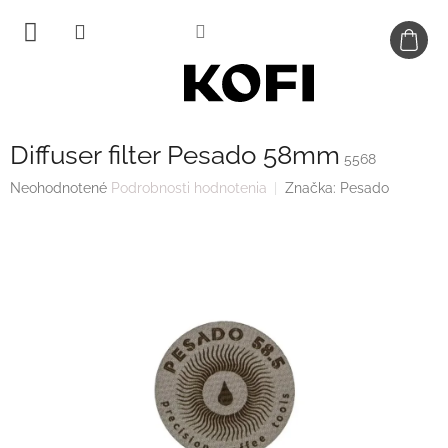
Prejsť
na
obsah
Diffuser filter Pesado 58mm
5568
Priemerné
Neohodnotené
Podrobnosti hodnotenia
Značka:
Pesado
hodnotenie
produktu
je
0,0
z
5
hviezdičiek.