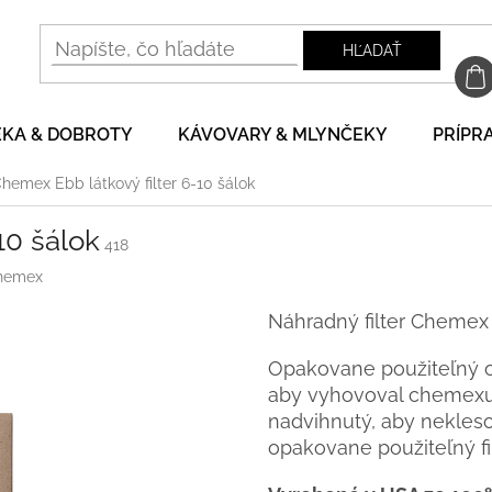
HĽADAŤ
EKA & DOBROTY
KÁVOVARY & MLYNČEKY
PRÍPRA
hemex Ebb látkový filter 6-10 šálok
10 šálok
418
hemex
Náhradný filter Chemex 
Opakovane použiteľný odl
aby vyhovoval chemexu n
nadvihnutý, aby nekleso
opakovane použiteľný fil