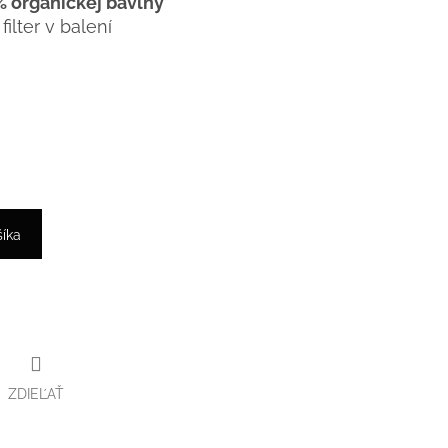
 organickej bavlny
ilter v balení
šíka
ZDIEĽAŤ