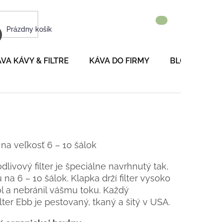
NÁKUPNÝ
Prázdny košík
KOŠÍK
VA KÁVY & FILTRE
KÁVA DO FIRMY
BLOG
P
na veľkosť 6 – 10 šálok
ivový filter je špeciálne navrhnutý tak,
a 6 – 10 šálok. Klapka drží filter vysoko
l a nebránil vášmu toku. Každý
ter Ebb je pestovaný, tkaný a šitý v USA.