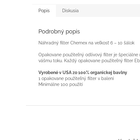
Popis
Diskusia
Podrobný popis
Náhradný filter Chemex na veľkosť 6 – 10 šálok
Opakovane použiteľný odlivový filter je špeciálne
vášmu toku. Každý opakovane použiteľný filter Ebb
Vyrobené v USA zo 100% organickej bavlny
1 opakovane použiteľný filter v balení
Minimálne 100 použití
Z
á
p
ä
t