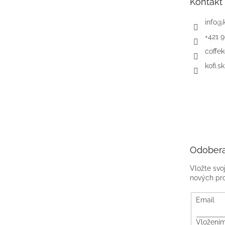
Kontakt
i
e
info
@
+421 
coffek
kofi.sk
Odobera
Vložte svo
nových pr
Email
Vložením