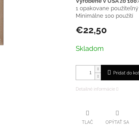
Vyrobené v USA zo 100%
1 opakovane použiteľný f
Minimálne 100 použití
€22,50
Jednotková
cena:
Skladom
Pridať do ko
Detailné informácie
TLAČ
OPÝTAŤ SA