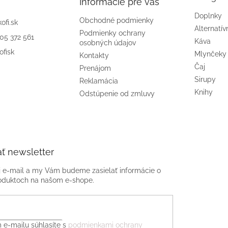
Informácie pre vás
Doplnky
Obchodné podmienky
kofi.sk
Alternatív
Podmienky ochrany
905 372 561
Káva
osobných údajov
ofisk
Mlynčeky
Kontakty
Čaj
Prenájom
Sirupy
Reklamácia
Knihy
Odstúpenie od zmluvy
ť newsletter
j e-mail a my Vám budeme zasielať informácie o
oduktoch na našom e-shope.
 e-mailu súhlasíte s
podmienkami ochrany