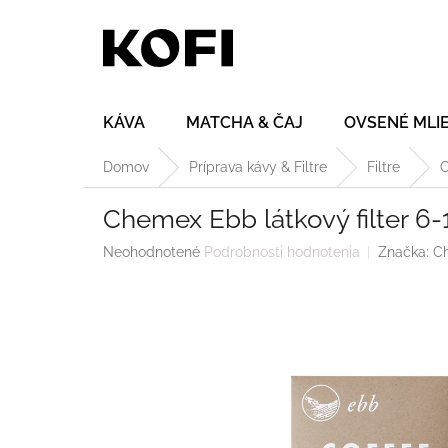
Prejsť
na
obsah
KÁVA
MATCHA & ČAJ
OVSENÉ MLI
Domov
Príprava kávy & Filtre
Filtre
C
Chemex Ebb látkový filter 6-
Priemerné
Neohodnotené
Podrobnosti hodnotenia
Značka:
C
hodnotenie
produktu
je
0,0
z
5
hviezdičiek.