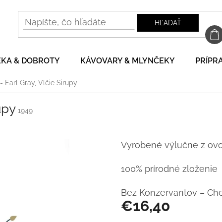
HĽADAŤ
EKA & DOBROTY
KÁVOVARY & MLYNČEKY
PRÍPRA
- Earl Gray, Vlčie Sirupy
upy
1949
Vyrobené výlučne z ovoc
100% prírodné zloženie
Bez Konzervantov – Che
€16,40