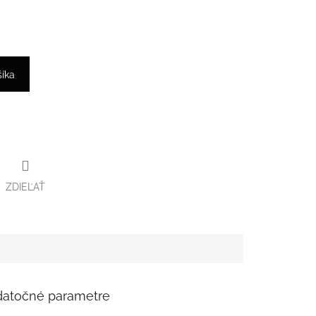
šíka
ZDIEĽAŤ
atočné parametre