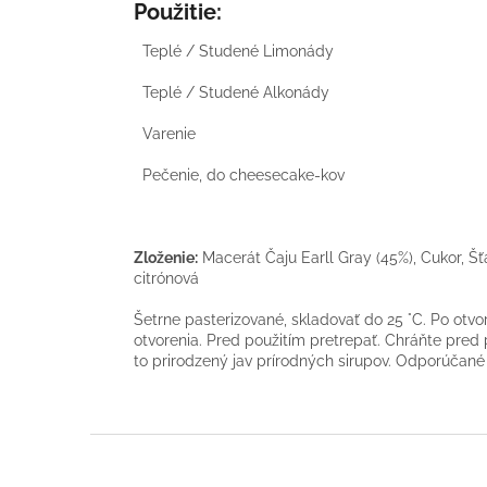
Použitie:
Teplé / Studené Limonády
Teplé / Studené Alkonády
Varenie
Pečenie, do cheesecake-kov
Zloženie:
Macerát Čaju Earll Gray (45%), Cukor, Šť
citrónová
Šetrne pasterizované, skladovať do 25 °C. Po otv
otvorenia. Pred použitím pretrepať. Chráňte pred
to prirodzený jav prírodných sirupov. Odporúčané
Z
á