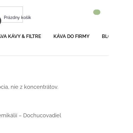
NÁKUPNÝ
Prázdny košík
KOŠÍK
VA KÁVY & FILTRE
KÁVA DO FIRMY
BLOG
P
ia, nie z koncentrátov.
mikálií – Dochucovadiel