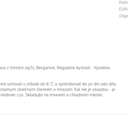
Kate
EAN
Obj
ava z černice (25%), Bergamot, Regulátor kyslosti - Kyselina
orení uchovať v chlade do 8 °C a spotrebovať do 20 dní odo dňa
 priamym slnečným žiarením a mrazom. Kal nie je závadou - je
 riedenie 1:10. Skladujte na tmavom a chladnom mieste.