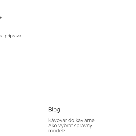
e
na príprava
Blog
Kávovar do kaviarne:
Ako vybrať správny
model?