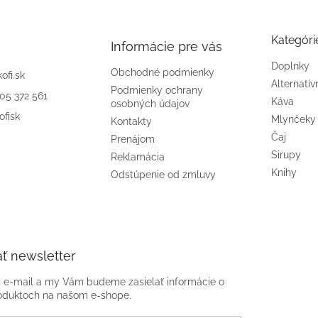
Kategóri
Informácie pre vás
Doplnky
Obchodné podmienky
kofi.sk
Alternatív
Podmienky ochrany
905 372 561
Káva
osobných údajov
ofisk
Mlynčeky
Kontakty
Čaj
Prenájom
Sirupy
Reklamácia
Knihy
Odstúpenie od zmluvy
ť newsletter
j e-mail a my Vám budeme zasielať informácie o
oduktoch na našom e-shope.