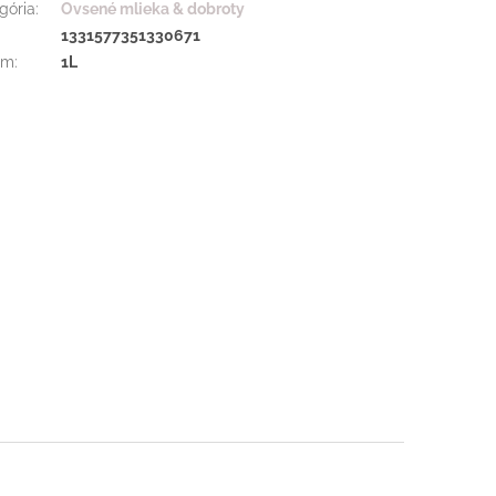
gória
:
Ovsené mlieka & dobroty
:
1331577351330671
em
:
1L