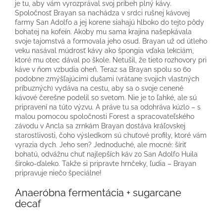
je tu, aby vám vyrozprával svoj príbeh plný kávy.
Spoločnosť Brayan sa nachádza v srdci rušnej kávovej
farmy San Adolfo a jej korene siahajú hlboko do tejto pôdy
bohatej na kofeín. Akoby mu sama krajina našepkávala
svoje tajomstvá a formovala jeho osud. Brayan už od útleho
veku nasával múdrosť kávy ako špongia vďaka lekciám,
ktoré mu otec dával po škole. Netušil, že tieto rozhovory pri
káve v ňom vzbudia oheň. Teraz sa Brayan spolu so 60
podobne zmýšľajúcimi dušami (vrátane svojich vlastných
príbuzných) vydáva na cestu, aby sa o svoje cenené
kávové čerešne podelil so svetom. Nie je to ľahké, ale sú
pripravení na túto výzvu. A práve tu sa odohráva kúzlo – s
malou pomocou spoločnosti Forest a spracovateľského
závodu v Ancla sa zrnkám Brayan dostáva kráľovskej
starostlivosti, čoho výsledkom sú chuťové profily, ktoré vám
vyrazia dych. Jeho sen? Jednoduché, ale mocné: šíriť
bohatú, odvážnu chuť najlepších káv zo San Adolfo Huila
široko-ďaleko. Takže si pripravte hrnčeky, ľudia – Brayan
pripravuje niečo špeciálne!
Anaeróbna fermentácia + sugarcane
decaf