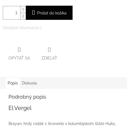
Pridať do košíka
Detailné informácie
OPÝTAŤ SA
ZDIEĽAŤ
Popis
Diskusia
Podrobný popis
El Vergel
Brayan, hrdý rodák z Acevedo v kolumbijskom štáte Huila,