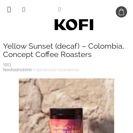
Prejsť
na
obsah
Yellow Sunset (decaf) – Colombia,
Concept Coffee Roasters
1913
Priemerné
Neohodnotené
Podrobnosti hodnotenia
hodnotenie
produktu
je
0,0
z
5
hviezdičiek.