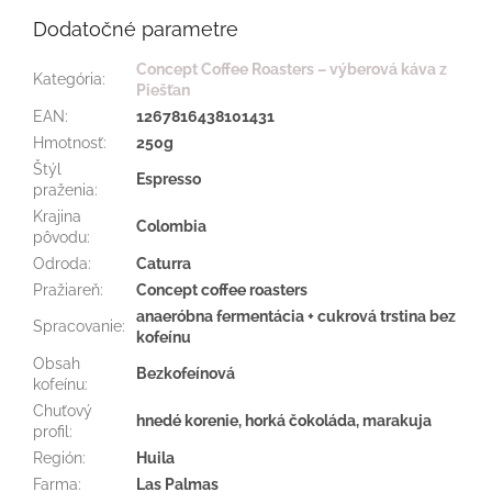
Dodatočné parametre
Concept Coffee Roasters – výberová káva z
Kategória
:
Piešťan
EAN
:
1267816438101431
Hmotnosť
:
250g
Štýl
Espresso
praženia
:
Krajina
Colombia
pôvodu
:
Odroda
:
Caturra
Pražiareň
:
Concept coffee roasters
anaeróbna fermentácia + cukrová trstina bez
Spracovanie
:
kofeínu
Obsah
Bezkofeínová
kofeínu
:
Chuťový
hnedé korenie, horká čokoláda, marakuja
profil
:
Región
:
Huila
Farma
:
Las Palmas