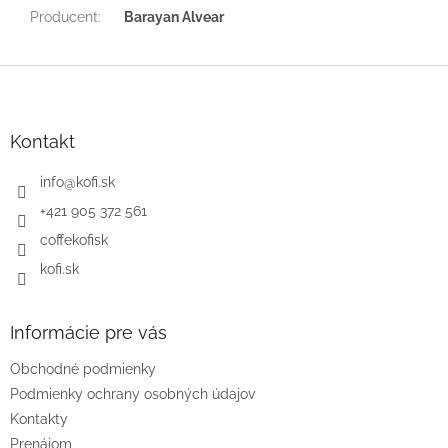
Producent
:
Barayan Alvear
Z
á
p
ä
Kontakt
t
i
info
@
kofi.sk
e
+421 905 372 561
coffekofisk
kofi.sk
Informácie pre vás
Obchodné podmienky
Podmienky ochrany osobných údajov
Kontakty
Prenájom