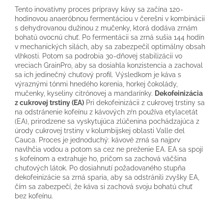
Tento inovatívny proces prípravy kávy sa začína 120-
hodinovou anaeróbnou fermentáciou v čerešni v kombinácii
s dehydrovanou dužinou z mučenky, ktorá dodáva zrnám
bohatú ovocnú chuť. Po fermentácii sa zrná sušia 144 hodín
v mechanických silách, aby sa zabezpečil optimálny obsah
vlhkosti. Potom sa podrobia 30-dňovej stabilizácii vo
vreciach GrainPro, aby sa dosiahla konzistencia a zachoval
sa ich jedinečný chuťový profil. Výsledkom je káva s
výraznými tónmi hnedého korenia, horkej čokolády,
mučenky, kyseliny citrónovej a mandarínky.
Dekofeinizácia
z cukrovej trstiny (EA)
Pri dekofeinizácii z cukrovej trstiny sa
na odstránenie kofeínu z kávových zŕn používa etylacetát
(EA), prirodzene sa vyskytujúca zlúčenina pochádzajúca z
úrody cukrovej trstiny v kolumbijskej oblasti Valle del
Cauca. Proces je jednoduchý: kávové zrná sa najprv
navlhčia vodou a potom sa cez ne preženie EA. EA sa spojí
s kofeínom a extrahuje ho, pričom sa zachová väčšina
chuťových látok. Po dosiahnutí požadovaného stupňa
dekofeinizácie sa zrná sparia, aby sa odstránili zvyšky EA,
čím sa zabezpečí, že káva si zachová svoju bohatú chuť
bez kofeínu.