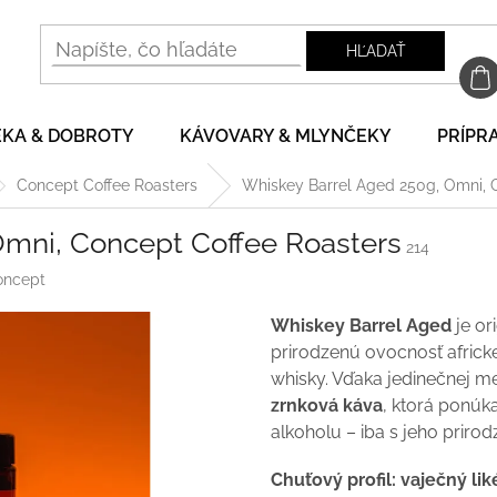
HĽADAŤ
EKA & DOBROTY
KÁVOVARY & MLYNČEKY
PRÍPRA
Concept Coffee Roasters
Whiskey Barrel Aged 250g, Omni, 
Omni, Concept Coffee Roasters
214
oncept
Whiskey Barrel Aged
je or
prirodzenú ovocnosť afric
whisky. Vďaka jedinečnej m
zrnková káva
, ktorá ponúk
alkoholu – iba s jeho priro
Chuťový profil:
vaječný lik