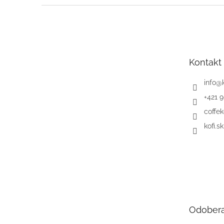
Z
á
p
ä
t
Kontakt
i
e
info
@
+421 
coffek
kofi.sk
Odobera