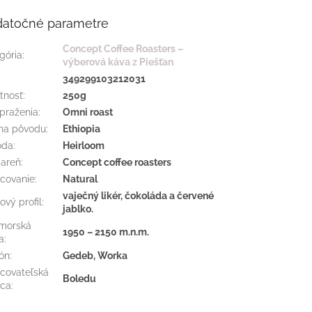
atočné parametre
Concept Coffee Roasters –
gória
:
výberová káva z Piešťan
:
349299103212031
tnosť
:
250g
 praženia
:
Omni roast
ina pôvodu
:
Ethiopia
oda
:
Heirloom
iareň
:
Concept coffee roasters
covanie
:
Natural
vaječný likér, čokoláda a červené
ový profil
:
jablko.
morská
1950 – 2150 m.n.m.
a
:
ón
:
Gedeb, Worka
covateľská
Boledu
ica
: