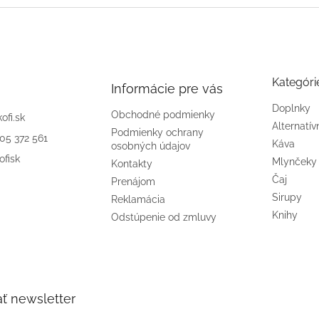
Kategóri
Informácie pre vás
Doplnky
Obchodné podmienky
kofi.sk
Alternatív
Podmienky ochrany
905 372 561
Káva
osobných údajov
ofisk
Mlynčeky
Kontakty
Čaj
Prenájom
Sirupy
Reklamácia
Knihy
Odstúpenie od zmluvy
ť newsletter