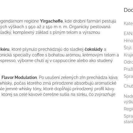
Dod
egendárnom regióne
Yirgacheffe
, kde drobní farmári pestujú
Kate
ch výškach 1 950 až 2 150 m n. m. Organicky pestovaná
sladký, komplexný základ s plným telom a výraznou
EAN
Hmo
Štýl
ikéru
, ktoré plynulo prechádzajú do sladkej
čokolády
a
onická specialty coffee s bohatou arómou, krémovým telom a
Kraj
espresso, výborne chutí aj v cappuccine alebo ako studený
Odr
Praž
Spra
a
Flavor Modulation
. Po usušení zelených zŕn prechádza káva
hisky, počas ktorého zrná prirodzene absorbujú aromatické
Chuť
ale jemné whisky tóny, ktoré dopĺňajú prirodzený profil kávy.
ri ktorej sa celé kávové čerešne sušia na slnku, čo zvýrazňuje
Nad
výšk
Regi
Spra
stan