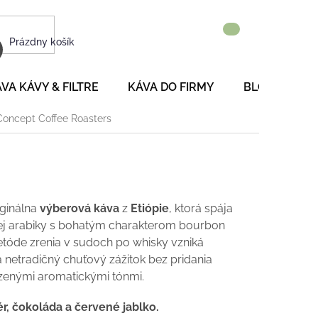
NÁKUPNÝ
Prázdny košík
KOŠÍK
VA KÁVY & FILTRE
KÁVA DO FIRMY
BLOG
P
Concept Coffee Roasters
iginálna
výberová káva
z
Etiópie
, ktorá spája
kej arabiky s bohatým charakterom bourbon
etóde zrenia v sudoch po whisky vzniká
a netradičný chuťový zážitok bez pridania
dzenými aromatickými tónmi.
ér, čokoláda a červené jablko.