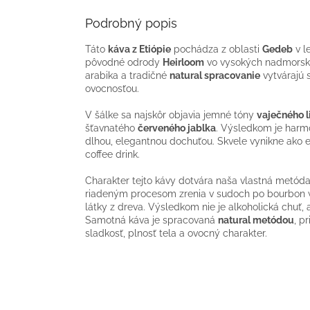
Podrobný popis
Táto
káva z Etiópie
pochádza z oblasti
Gedeb
v l
pôvodné odrody
Heirloom
vo vysokých nadmorský
arabika a tradičné
natural spracovanie
vytvárajú 
ovocnosťou.
V šálke sa najskôr objavia jemné tóny
vaječného l
šťavnatého
červeného jablka
. Výsledkom je harm
dlhou, elegantnou dochuťou. Skvele vynikne ako 
coffee drink.
Charakter tejto kávy dotvára naša vlastná metód
riadeným procesom zrenia v sudoch po bourbon w
látky z dreva. Výsledkom nie je alkoholická chuť, 
Samotná káva je spracovaná
natural metódou
, p
sladkosť, plnosť tela a ovocný charakter.