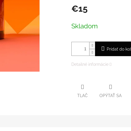
€15
Jednotková
cena:
Skladom
Pridať do ko
Detailné informácie
TLAČ
OPÝTAŤ SA