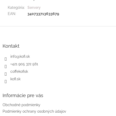
Kategória
:
Servery
EAN
:
340733713633679
Z
á
p
ä
Kontakt
t
i
info
@
kofi.sk
e
+421 905 372 561
coffekofisk
kofi.sk
Informácie pre vás
Obchodné podmienky
Podmienky ochrany osobných údajov