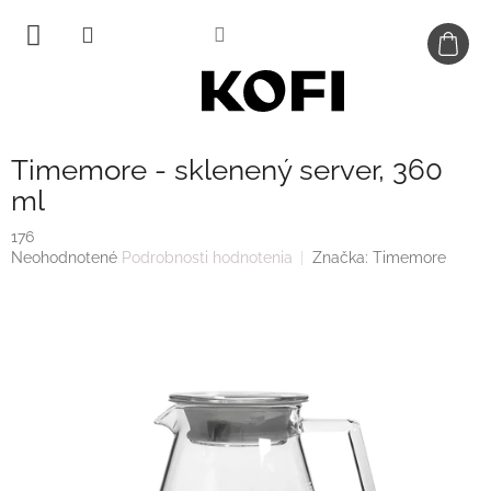
Prejsť
na
obsah
Timemore - sklenený server, 360
ml
176
Priemerné
Neohodnotené
Podrobnosti hodnotenia
Značka:
Timemore
hodnotenie
produktu
je
0,0
z
5
hviezdičiek.