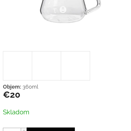
Objem:
360ml
€20
Jednotková
cena:
Skladom