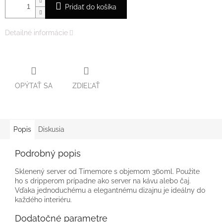
Pridať do košíka
Detailné informácie
OPÝTAŤ SA
ZDIEĽAŤ
Popis
Diskusia
Podrobný popis
Sklenený server od Timemore s objemom 360ml. Použite
ho s dripperom prípadne ako server na kávu alebo čaj.
Vďaka jednoduchému a elegantnému dizajnu je ideálny do
každého interiéru.
Dodatočné parametre