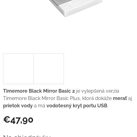
Timemore Black Mirror Basic 2
je vylepšená verzia
Timemore Black Mirror Basic Plus, ktorá dokáže
merať
aj
prietok vody
a má
vodotesný kryt portu USB
.
€47,90
Jednotková
cena: