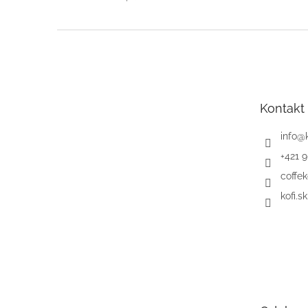
Z
á
p
ä
t
Kontakt
i
e
info
@
+421 
coffek
kofi.sk