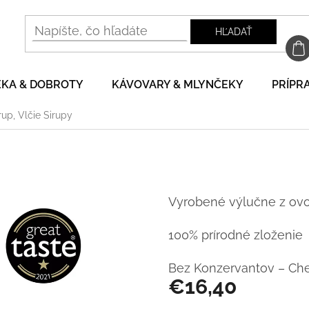
HĽADAŤ
EKA & DOBROTY
KÁVOVARY & MLYNČEKY
PRÍPRA
rup, Vlčie Sirupy
Vyrobené výlučne z ovoc
100% prírodné zloženie
Bez Konzervantov – Che
€16,40