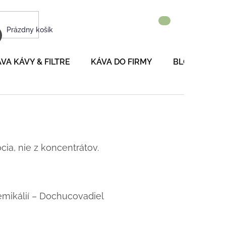
NÁKUPNÝ
Prázdny košík
KOŠÍK
VA KÁVY & FILTRE
KÁVA DO FIRMY
BLOG
P
ia, nie z koncentrátov.
mikálií – Dochucovadiel