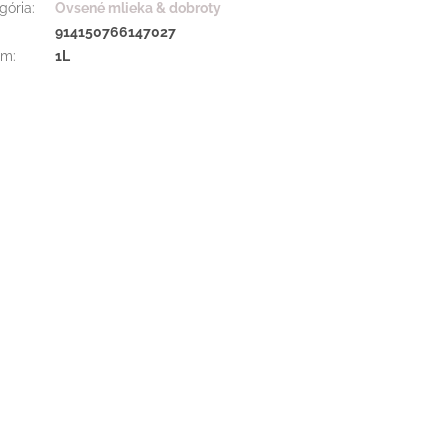
gória
:
Ovsené mlieka & dobroty
:
914150766147027
em
:
1L