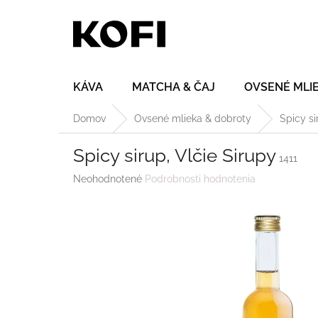
Prejsť
na
obsah
KÁVA
MATCHA & ČAJ
OVSENÉ MLI
Domov
Ovsené mlieka & dobroty
Spicy si
Spicy sirup, Vlčie Sirupy
1411
Priemerné
Neohodnotené
Podrobnosti hodnotenia
hodnotenie
produktu
je
0,0
z
5
hviezdičiek.