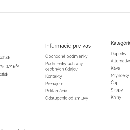
Kategóri
Informácie pre vás
Doplnky
Obchodné podmienky
kofi.sk
Alternatív
Podmienky ochrany
905 372 561
Káva
osobných údajov
ofisk
Mlynčeky
Kontakty
Čaj
Prenájom
Sirupy
Reklamácia
Knihy
Odstúpenie od zmluvy