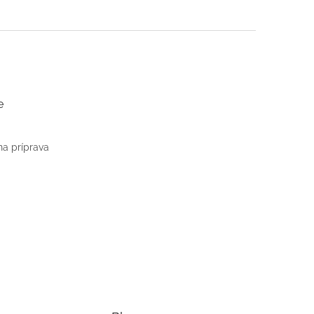
e
na príprava