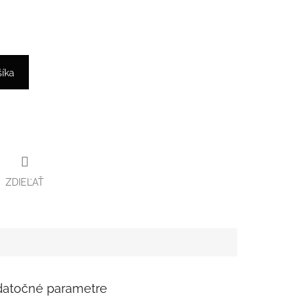
šíka
ZDIEĽAŤ
atočné parametre