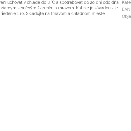
orení uchovať v chlade do 8 °C a spotrebovať do 20 dní odo dňa
Kate
 priamym slnečným žiarením a mrazom. Kal nie je závadou - je
EAN
 riedenie 1:10. Skladujte na tmavom a chladnom mieste.
Obj