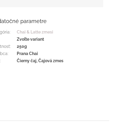
atočné parametre
gória
:
Chai & Latte zmesi
:
Zvoľte variant
tnosť
:
250g
obca
:
Prana Chai
h
:
Čierny čaj, Čajová zmes