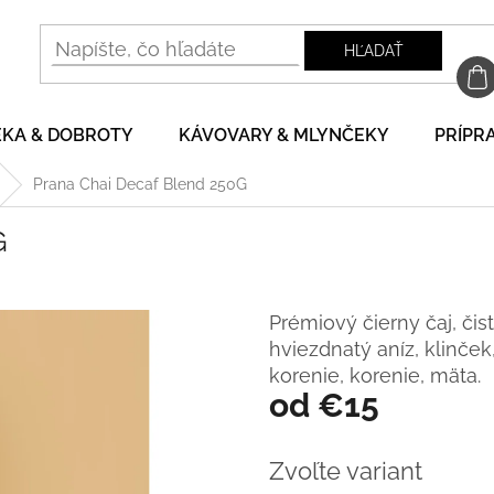
HĽADAŤ
EKA & DOBROTY
KÁVOVARY & MLYNČEKY
PRÍPRA
Prana Chai Decaf Blend 250G
G
Prémiový čierny čaj, či
hviezdnatý aníz, klinček
korenie, korenie, mäta.
od
€15
Jednotková
cena:
Zvoľte variant