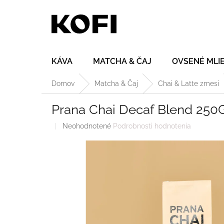
Prejsť
na
obsah
KÁVA
MATCHA & ČAJ
OVSENÉ MLI
Domov
Matcha & Čaj
Chai & Latte zmesi
Prana Chai Decaf Blend 250
Priemerné
Neohodnotené
Podrobnosti hodnotenia
hodnotenie
produktu
je
0,0
z
5
hviezdičiek.