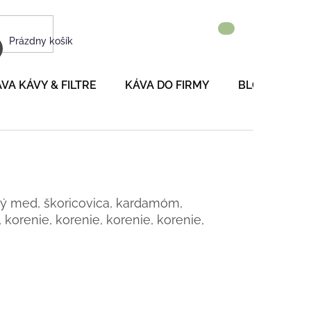
NÁKUPNÝ
Prázdny košík
KOŠÍK
VA KÁVY & FILTRE
KÁVA DO FIRMY
BLOG
P
stý med, škoricovica, kardamóm,
, korenie, korenie, korenie, korenie,