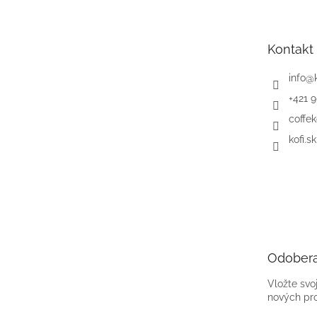
p
ä
t
Kontakt
i
e
info
@
+421 
coffek
kofi.sk
Odobera
Vložte svo
nových pr