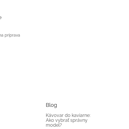
e
na príprava
Blog
Kávovar do kaviarne:
Ako vybrať správny
model?