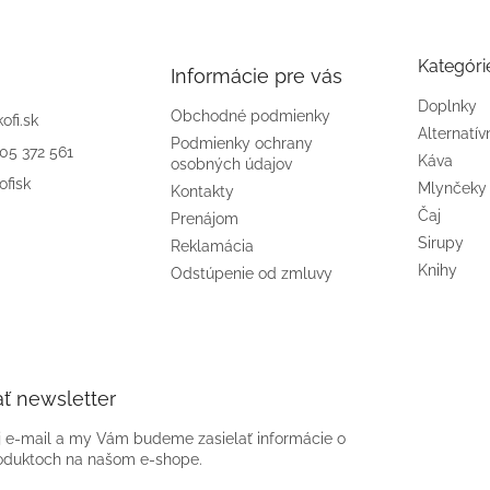
Kategóri
Informácie pre vás
Doplnky
Obchodné podmienky
kofi.sk
Alternatív
Podmienky ochrany
905 372 561
Káva
osobných údajov
ofisk
Mlynčeky
Kontakty
Čaj
Prenájom
Sirupy
Reklamácia
Knihy
Odstúpenie od zmluvy
ť newsletter
j e-mail a my Vám budeme zasielať informácie o
oduktoch na našom e-shope.