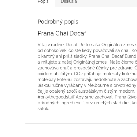
Popis
Diskusia
Podrobný popis
Prana Chai Decaf
Vitaj v rodine, Decaf. Je to naša Originálna zmes
od čohokoľvek, čo ste kedy považovali sa chai. Ko
pikantný ani príliš sladký. Prana Chai Decaf Blen
a milujete z našej Originálnej zmesi. Naše čiern
zachováva chuť a prospešné účinky pre zdravie. Č
oxidom uhličitým. CO2 priťahuje molekuly kofeínu 
molekuly kofeínu, zostávajú nedotknuté a zachová
láskou ručne vyrábaný v Melbourne s prvotriedny
čaj je obalený 100% austrálskym čistým medom, 
#onlythegoodstuff Aby sme zachovali Prana (životn
prírodných ingrediencií, bez umelých sladidiel, k
šálok.
Z
á