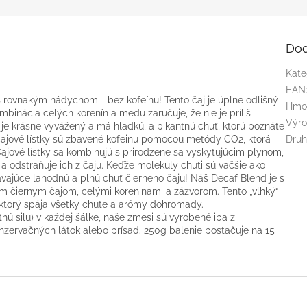
Dod
Kate
EAN
 s rovnakým nádychom - bez kofeínu! Tento čaj je úplne odlišný
Hmo
mbinácia celých korenín a medu zaručuje, že nie je príliš
Výr
d je krásne vyvážený a má hladkú, a pikantnú chuť, ktorú poznáte
e čajové lístky sú zbavené kofeinu pomocou metódy CO2, ktorá
Dru
ajové lístky sa kombinujú s prirodzene sa vyskytujúcim plynom,
a odstraňuje ich z čaju. Keďže molekuly chuti sú väčšie ako
vajúce lahodnú a plnú chuť čierneho čaju! Náš Decaf Blend je s
m čiernym čajom, celými koreninami a zázvorom. Tento „vlhký“
ktorý spája všetky chute a arómy dohromady.
ú silu) v každej šálke, naše zmesi sú vyrobené iba z
onzervačných látok alebo prísad. 250g balenie postačuje na 15