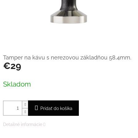
Tamper na kávu s nerezovou základňou 58,4mm.
€29
Jednotková
cena:
Skladom
Pridať do košíka
Detailné informácie