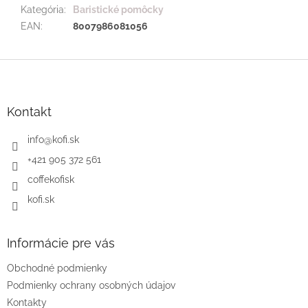
Kategória
:
Baristické pomôcky
EAN
:
8007986081056
Z
á
p
ä
Kontakt
t
i
info
@
kofi.sk
e
+421 905 372 561
coffekofisk
kofi.sk
Informácie pre vás
Obchodné podmienky
Podmienky ochrany osobných údajov
Kontakty