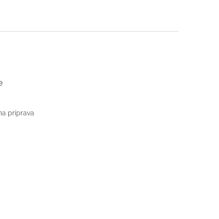
e
na príprava