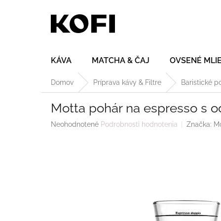
Prejsť
na
obsah
KÁVA
MATCHA & ČAJ
OVSENÉ MLI
Domov
Príprava kávy & Filtre
Baristické 
Motta pohár na espresso s 
Priemerné
Neohodnotené
Podrobnosti hodnotenia
Značka:
Mo
hodnotenie
produktu
je
0,0
z
5
hviezdičiek.