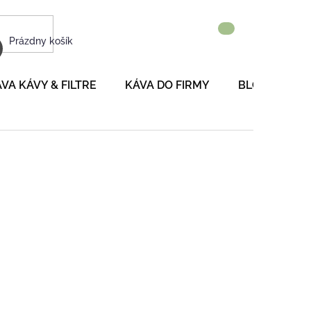
NÁKUPNÝ
Prázdny košík
KOŠÍK
VA KÁVY & FILTRE
KÁVA DO FIRMY
BLOG
P