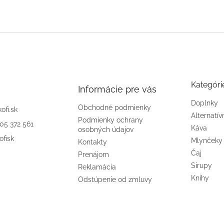
Kategóri
Informácie pre vás
Doplnky
Obchodné podmienky
kofi.sk
Alternatív
Podmienky ochrany
905 372 561
Káva
osobných údajov
ofisk
Mlynčeky
Kontakty
Čaj
Prenájom
Sirupy
Reklamácia
Knihy
Odstúpenie od zmluvy