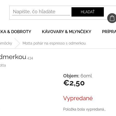
HĽADAŤ
EKA & DOBROTY
KÁVOVARY & MLYNČEKY
PRÍPRA
pomôcky
Motta pohár na espresso s odmerkou
odmerkou
434
tta
Objem:
60ml
€2,50
Jednotková
cena:
Vypredané
Položka bola vypredaná…