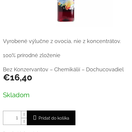
Vyrobené výlučne z ovocia, nie z koncentrátov.
100% prírodné zloženie
Bez Konzervantov – Chemikálií – Dochucovadiel
€16,40
Jednotková
cena:
Skladom
Pridať do košíka