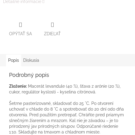
Detailné informácie
OPÝTAŤ SA
ZDIEĽAŤ
Popis
Diskusia
Podrobný popis
Zloženie:
Macerát levandule (40 %), šťava z arónie (20 %),
cukor, regulátor kyslosti - kyselina citrónová.
Šetrne pasterizované, skladovať do 25 °C. Po otvorení
uchovať v chlade do 8 °C a spotrebovať do 20 dní odo dňa
otvorenia. Pred použitím pretrepať. Chráňte pred priamym
slnečným žiarením a mrazom. Kal nie je závadou – je to
prirodzený jav prírodných sirupov. Odporúčané riedenie
1:10. Skladujte na tmavom a chladnom mieste.