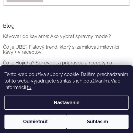
Blog
Kávovar do kaviarne: Ako vybrať správny model?
Čo je UBE? Fialový trend, ktorý si zamilovali milovníci
kávy + 5 receptov
Čo je Hojicha? Sprievodca prípravou a recepty na
originálne Hojicha Latte
Tento web používa súbory cookie. Ďalším prechádzaním
tohto webu vyjadrujete súhlas s ich používaním. Viac
ARCHÍV
informácií
tu
.
Nastavenie
Vytvoril Shoptet
a
Adatelier
Odmietnuť
Súhlasím
Copyright 2026
KOFI.SK
. Všetky práva vyhradené.