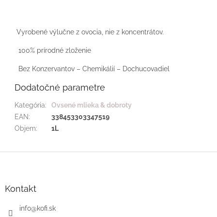
Vyrobené výlučne z ovocia, nie z koncentrátov.
100% prírodné zloženie
Bez Konzervantov – Chemikálií – Dochucovadiel
Dodatočné parametre
Kategória
:
Ovsené mlieka & dobroty
EAN
:
338453303347519
Objem
:
1L
Z
á
p
ä
Kontakt
t
i
info
@
kofi.sk