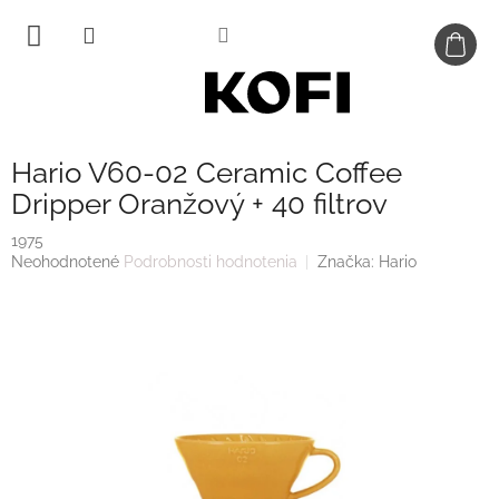
Prejsť
na
obsah
Hario V60-02 Ceramic Coffee
Dripper Oranžový + 40 filtrov
1975
Priemerné
Neohodnotené
Podrobnosti hodnotenia
Značka:
Hario
hodnotenie
produktu
je
0,0
z
5
hviezdičiek.