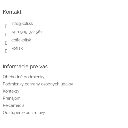
p
ä
Kontakt
t
i
info
@
kofi.sk
e
+421 905 372 561
coffekofisk
kofi.sk
Informácie pre vás
Obchodné podmienky
Podmienky ochrany osobných údajov
Kontakty
Prenájom
Reklamácia
Odstúpenie od zmluvy