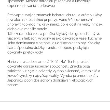
spôsobom. Metóda filtráciou je zábavná a umožňuje
experimentovanie s prípravou.
Prekvapte svojich známych bohatou chuťou a arómou kávy,
rovnako ako technikou prípravy. Hario V60-02 umožní
pripraviť 300-500 ml kávy naraz, čo je dosť na veľký hrnček
alebo dve menšie porcie.
Táto keramická verzia ponúka štýlový design dostupný vo
viacerých farbách, výborný aj ako dekorácia vašej kuchyne.
Jeho dominantná vlastnosť je udržiavanie teploty. Kónický
tvar a špeciálne drážky zvnútra dripperu poskytujú
dokonalý prietok vody.
Hario v preklade znamená "Kráľ skla". Tento preklad
dokonale odráža úspechy spoločnosti. Značka bola
založená v r. 1921 a odvtedy vyrába sklenené, keramické a
kovové výrobky najvyššej kvality. Výroba je umiestnená v
Japonsku, popri dôslednom dodržiavaní ekologických
noriem.
Z
á