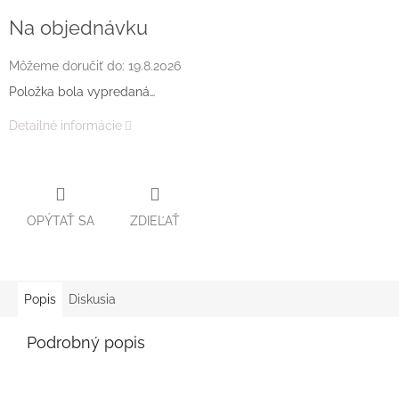
Jednotková
cena:
Na objednávku
Môžeme doručiť do:
19.8.2026
Položka bola vypredaná…
Detailné informácie
OPÝTAŤ SA
ZDIEĽAŤ
Popis
Diskusia
Podrobný popis