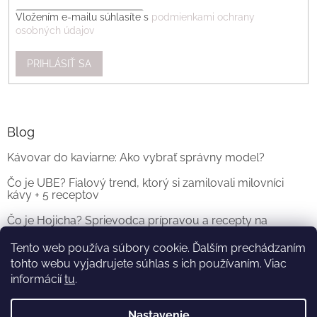
Vložením e-mailu súhlasíte s
podmienkami ochrany
osobných údajov
PRIHLÁSIŤ SA
Blog
Kávovar do kaviarne: Ako vybrať správny model?
Čo je UBE? Fialový trend, ktorý si zamilovali milovníci
kávy + 5 receptov
Čo je Hojicha? Sprievodca prípravou a recepty na
originálne Hojicha Latte
Tento web používa súbory cookie. Ďalším prechádzaním
tohto webu vyjadrujete súhlas s ich používaním. Viac
ARCHÍV
informácií
tu
.
Nastavenie