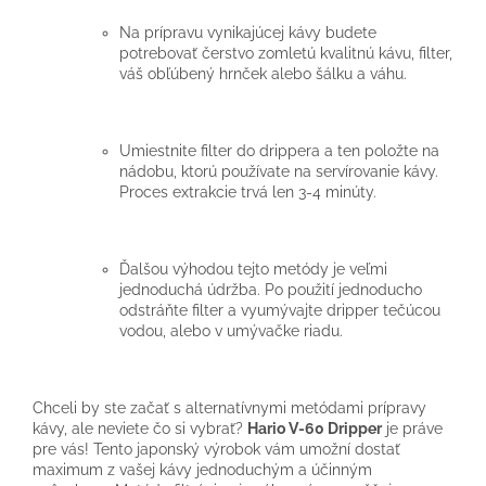
Na prípravu vynikajúcej kávy budete
potrebovať čerstvo zomletú kvalitnú kávu, filter,
váš obľúbený hrnček alebo šálku a váhu.
Umiestnite filter do drippera a ten položte na
nádobu, ktorú používate na servírovanie kávy.
Proces extrakcie trvá len 3-4 minúty.
Ďalšou výhodou tejto metódy je veľmi
jednoduchá údržba. Po použití jednoducho
odstráňte filter a vyumývajte dripper tečúcou
vodou, alebo v umývačke riadu.
Chceli by ste začať s alternatívnymi metódami prípravy
kávy, ale neviete čo si vybrať?
Hario V-60 Dripper
je práve
pre vás! Tento japonský výrobok vám umožní dostať
maximum z vašej kávy jednoduchým a účinným