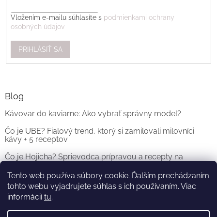
Vložením e-mailu súhlasíte s
podmienkami ochrany
osobných údajov
PRIHLÁSIŤ SA
Blog
Kávovar do kaviarne: Ako vybrať správny model?
Čo je UBE? Fialový trend, ktorý si zamilovali milovníci
kávy + 5 receptov
Čo je Hojicha? Sprievodca prípravou a recepty na
originálne Hojicha Latte
Tento web používa súbory cookie. Ďalším prechádzaním
tohto webu vyjadrujete súhlas s ich používaním. Viac
ARCHÍV
informácií
tu
.