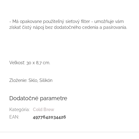
- Má opakovane použiteľný sieťový filter - umožňuje vám
získať čistý nápoj bez dodatočného cedenia a pasírovania.
Veľkosť: 30 x 8,7 cm.
Zloženie: Sklo, Silikón
Dodatočné parametre
Kategória
:
Cold Brew
EAN
:
4977642034426
Z