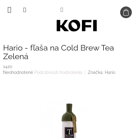
Prejsť
na
obsah
Hario - fľaša na Cold Brew Tea
Zelená
1420
Priemerné
Neohodnotené
Podrobnosti hodnotenia
Značka:
Hario
hodnotenie
produktu
je
0,0
z
5
hviezdičiek.