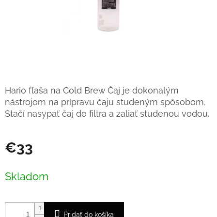
Hario fľaša na Cold Brew Čaj je dokonalým
nástrojom na prípravu čaju studeným spôsobom.
Stačí nasypať čaj do filtra a zaliať studenou vodou.
€33
Jednotková
cena:
Skladom
Pridať do košíka