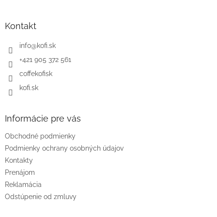
á
p
ä
Kontakt
t
i
info
@
kofi.sk
e
+421 905 372 561
coffekofisk
kofi.sk
Informácie pre vás
Obchodné podmienky
Podmienky ochrany osobných údajov
Kontakty
Prenájom
Reklamácia
Odstúpenie od zmluvy