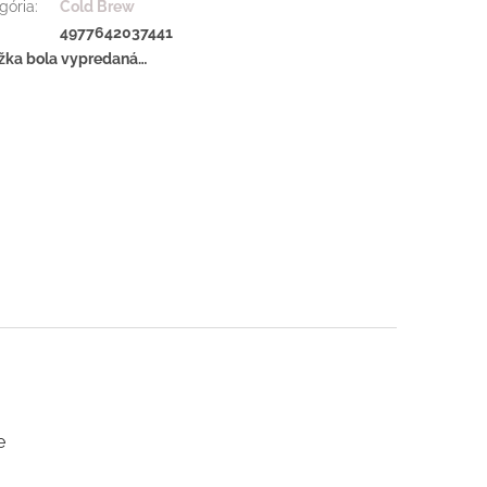
gória
:
Cold Brew
:
4977642037441
žka bola vypredaná…
e