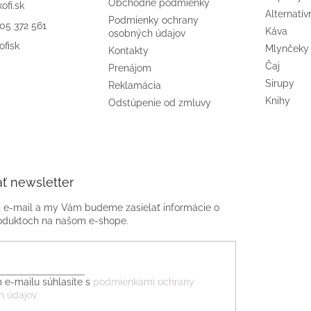
Obchodné podmienky
kofi.sk
Alternatív
Podmienky ochrany
905 372 561
Káva
osobných údajov
ofisk
Mlynčeky
Kontakty
Čaj
Prenájom
Sirupy
Reklamácia
Knihy
Odstúpenie od zmluvy
ť newsletter
j e-mail a my Vám budeme zasielať informácie o
oduktoch na našom e-shope.
 e-mailu súhlasíte s
podmienkami ochrany
h údajov