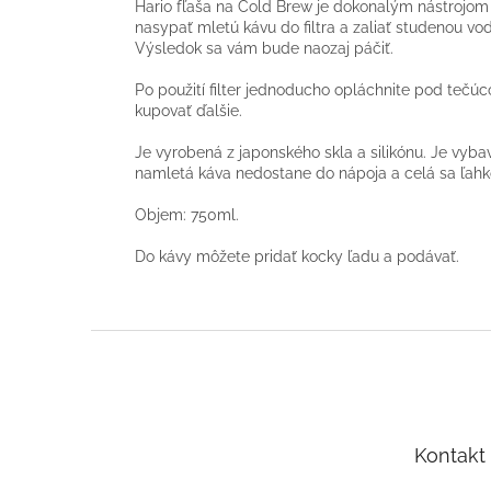
Hario fľaša na Cold Brew je dokonalým nástrojom 
nasypať mletú kávu do filtra a zaliať studenou vo
Výsledok sa vám bude naozaj páčiť.
Po použití filter jednoducho opláchnite pod tečúc
kupovať ďalšie.
Je vyrobená z japonského skla a silikónu. Je vyb
namletá káva nedostane do nápoja a celá sa ľahk
Objem: 750ml.
Do kávy môžete pridať kocky ľadu a podávať.
Z
á
p
ä
t
Kontakt
i
e