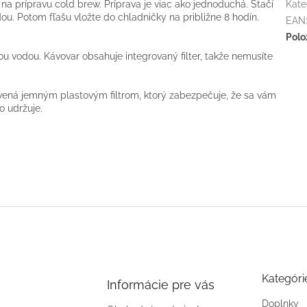
na prípravu cold brew. Príprava je viac ako jednoduchá. Stačí
Kate
dou. Potom fľašu vložte do chladničky na približne 8 hodín.
EAN
Polo
ou vodou. Kávovar obsahuje integrovaný filter, takže nemusíte
avená jemným plastovým filtrom, ktorý zabezpečuje, že sa vám
o udržuje.
Kategóri
Informácie pre vás
Doplnky