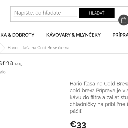
HĽADAŤ
EKA & DOBROTY
KÁVOVARY & MLYNČEKY
PRÍPRA
Hario - fľaša na Cold Brew čierna
erna
1415
rio
Hario fľaša na Cold Bre
cold brew. Príprava je 
kávu do filtra a zaliať 
chladničky na približne
páčiť.
€33