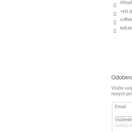
info
@
+421 
coffek
kofi.sk
Odobera
Vložte svo
nových pr
Email
Vložením
osobnýc