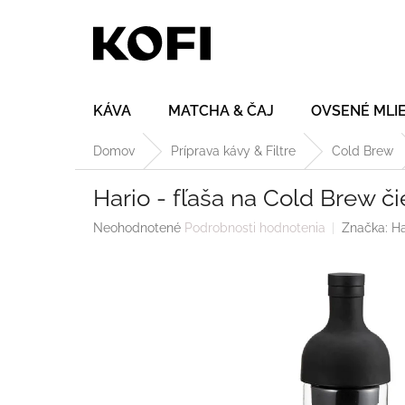
Prejsť
na
obsah
KÁVA
MATCHA & ČAJ
OVSENÉ MLI
Domov
Príprava kávy & Filtre
Cold Brew
Hario - fľaša na Cold Brew či
Priemerné
Neohodnotené
Podrobnosti hodnotenia
Značka:
Ha
hodnotenie
produktu
je
0,0
z
5
hviezdičiek.