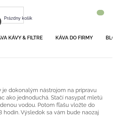
NÁKUPNÝ
Prázdny košík
KOŠÍK
VA KÁVY & FILTRE
KÁVA DO FIRMY
BLOG
P
w je dokonalým nástrojom na prípravu
viac ako jednoduchá. Stačí nasypať mletú
studenou vodou. Potom fľašu vložte do
 8 hodín. Výsledok sa vám bude naozaj