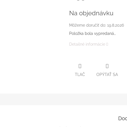
Jednotková
cena:
Na objednávku
Môžeme doručiť do:
19.8.2026
Položka bola vypredaná…
Detailné informácie
TLAČ
OPÝTAŤ SA
Dod