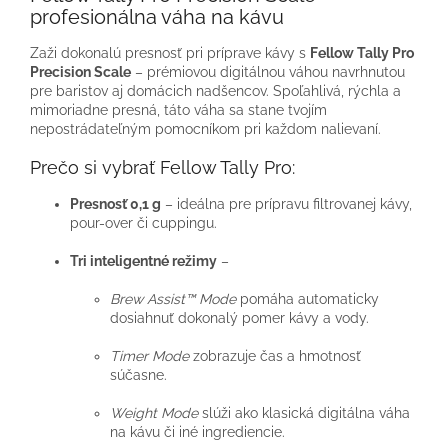
profesionálna váha na kávu
Zaži dokonalú presnosť pri príprave kávy s
Fellow Tally Pro
Precision Scale
– prémiovou digitálnou váhou navrhnutou
pre baristov aj domácich nadšencov. Spoľahlivá, rýchla a
mimoriadne presná, táto váha sa stane tvojím
nepostrádateľným pomocníkom pri každom nalievaní.
Prečo si vybrať Fellow Tally Pro:
Presnosť 0,1 g
– ideálna pre prípravu filtrovanej kávy,
pour-over či cuppingu.
Tri inteligentné režimy
–
Brew Assist™ Mode
pomáha automaticky
dosiahnuť dokonalý pomer kávy a vody.
Timer Mode
zobrazuje čas a hmotnosť
súčasne.
Weight Mode
slúži ako klasická digitálna váha
na kávu či iné ingrediencie.