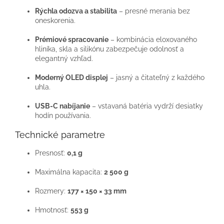
Rýchla odozva a stabilita
– presné merania bez
oneskorenia.
Prémiové spracovanie
– kombinácia eloxovaného
hliníka, skla a silikónu zabezpečuje odolnosť a
elegantný vzhľad.
Moderný OLED displej
– jasný a čitateľný z každého
uhla.
USB-C nabíjanie
– vstavaná batéria vydrží desiatky
hodín používania.
Technické parametre
Presnosť:
0,1 g
Maximálna kapacita:
2 500 g
Rozmery:
177 × 150 × 33 mm
Hmotnosť:
553 g