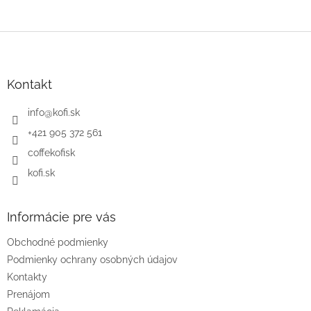
Z
á
p
ä
Kontakt
t
i
info
@
kofi.sk
e
+421 905 372 561
coffekofisk
kofi.sk
Informácie pre vás
Obchodné podmienky
Podmienky ochrany osobných údajov
Kontakty
Prenájom