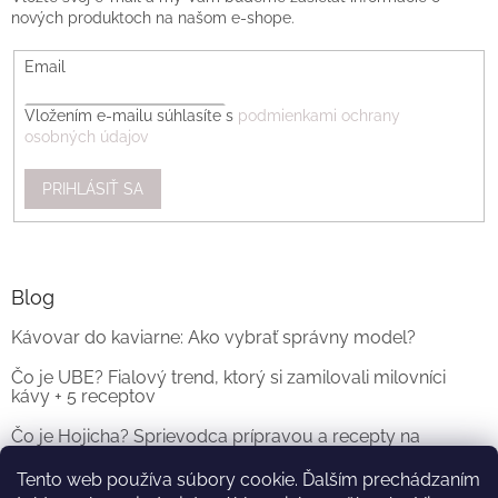
nových produktoch na našom e-shope.
Email
Vložením e-mailu súhlasíte s
podmienkami ochrany
osobných údajov
PRIHLÁSIŤ SA
Blog
Kávovar do kaviarne: Ako vybrať správny model?
Čo je UBE? Fialový trend, ktorý si zamilovali milovníci
kávy + 5 receptov
Čo je Hojicha? Sprievodca prípravou a recepty na
originálne Hojicha Latte
Tento web používa súbory cookie. Ďalším prechádzaním