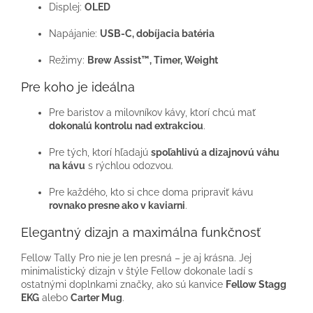
Displej:
OLED
Napájanie:
USB-C, dobíjacia batéria
Režimy:
Brew Assist™, Timer, Weight
Pre koho je ideálna
Pre baristov a milovníkov kávy, ktorí chcú mať
dokonalú kontrolu nad extrakciou
.
Pre tých, ktorí hľadajú
spoľahlivú a dizajnovú váhu
na kávu
s rýchlou odozvou.
Pre každého, kto si chce doma pripraviť kávu
rovnako presne ako v kaviarni
.
Elegantný dizajn a maximálna funkčnosť
Fellow Tally Pro nie je len presná – je aj krásna. Jej
minimalistický dizajn v štýle Fellow dokonale ladí s
ostatnými doplnkami značky, ako sú kanvice
Fellow Stagg
EKG
alebo
Carter Mug
.