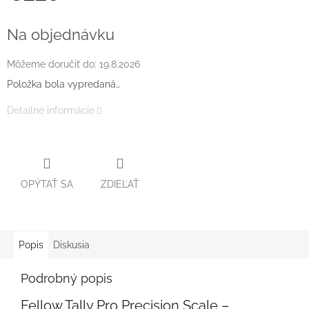
Jednotková
cena:
Na objednávku
Môžeme doručiť do:
19.8.2026
Položka bola vypredaná…
Detailné informácie
OPÝTAŤ SA
ZDIEĽAŤ
Popis
Diskusia
Podrobný popis
Fellow Tally Pro Precision Scale –