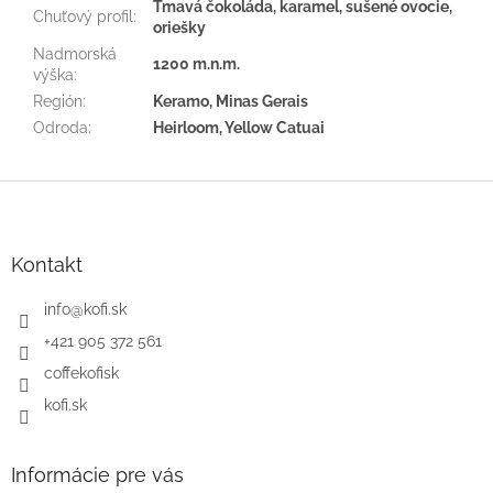
Tmavá čokoláda, karamel, sušené ovocie,
Chuťový profil
:
oriešky
Nadmorská
1200 m.n.m.
výška
:
Región
:
Keramo, Minas Gerais
Odroda
:
Heirloom, Yellow Catuai
Z
á
p
ä
Kontakt
t
i
info
@
kofi.sk
e
+421 905 372 561
coffekofisk
kofi.sk
Informácie pre vás