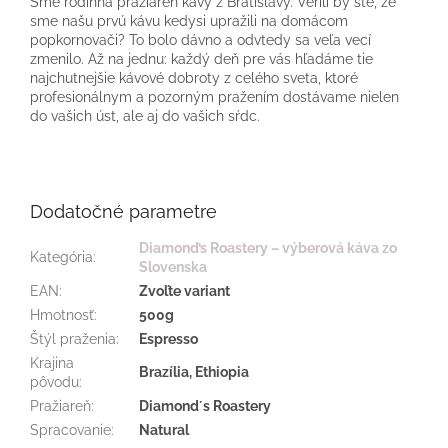
Sme rodinná pražiareň kávy z Bratislavy. Verili by ste, že
sme našu prvú kávu kedysi upražili na domácom
popkornovači? To bolo dávno a odvtedy sa veľa vecí
zmenilo. Až na jednu: každý deň pre vás hľadáme tie
najchutnejšie kávové dobroty z celého sveta, ktoré
profesionálnym a pozorným pražením dostávame nielen
do vašich úst, ale aj do vašich sŕdc.
Dodatočné parametre
Diamond’s Roastery – výberová káva zo
Kategória
:
Slovenska
EAN
:
Zvoľte variant
Hmotnosť
:
500g
Štýl praženia
:
Espresso
Krajina
Brazília, Ethiopia
pôvodu
:
Pražiareň
:
Diamond´s Roastery
Spracovanie
:
Natural