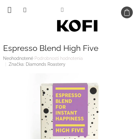
Prejsť
na
obsah
Espresso Blend High Five
Priemerné
Neohodnotené
Podrobnosti hodnotenia
hodnotenie
Značka:
Diamonds Roastery
produktu
je
0,0
z
5
hviezdičiek.