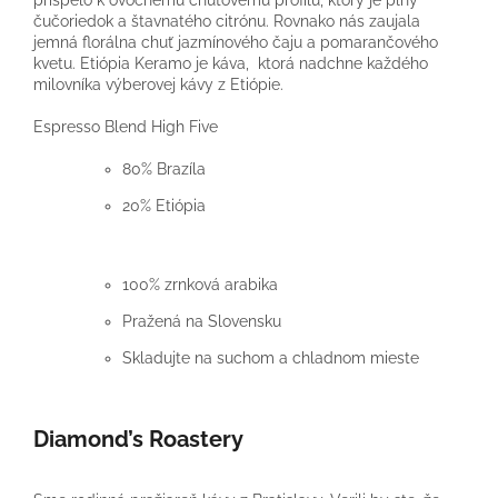
čučoriedok a štavnatého citrónu. Rovnako nás zaujala
jemná florálna chuť jazmínového čaju a pomarančového
kvetu. Etiópia Keramo je káva, ktorá nadchne každého
milovníka výberovej kávy z Etiópie.
Espresso Blend High Five
80% Brazíla
20% Etiópia
100% zrnková arabika
Pražená na Slovensku
Skladujte na suchom a chladnom mieste
Diamond’s Roastery