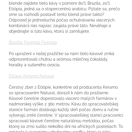
blende nájdete tieto kávy v pomere 80% Brazíla, 20%
Etiópia, jedná sa o stopercentnú arabicu. Pýtate sa, prečo
sme sa rozhodli postaviť tento blend práve takto?
Odpoveď je jednoduchá počas ochutnávania viacerých
kombinácii nás najviac zaujala práve táto. Neváhaje a
objednajte si túto kávu, ktorú si zamilujete.
Brazília Fazenda Floresta
Po upražení v našej pražičke sa nám tieto kávové zrnká
odprezentovali chuťou a arómou mliečnej čokolády,
horalky a sušeného ovocia.
Etiópia Keramo Natural
Čerstvý zber z Etiópie, konkrétne od producenta Keramo
so spracovaním Natural, dorazil k nám do pražiarne.
Kávové čerešne dopestovalo viacero malých farmárov v
nadmorskej výške 2 360 metrov. Kávu do spracovateľskej
stanice farmári dodávajú každý deň počas zberu a ručne
vyberajú zrelé čerešne. V spracovateľskej stanici pracovníci
spracovali kávové čerešne naturálnou metódou, počas
ktorej sa zrno sušilo niekoľko dní na afrických posteliach. To
prispelo k ovocnému chuťovému profilu, ktorý je plný