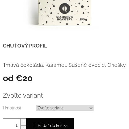
CHUŤOVÝ PROFIL
Tmavá čokoláda, Karamel, Sušené ovocie, Oriešky
od
€20
Jednotková
cena:
Zvoľte variant
Hmotnosť
Pridať do košíka