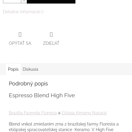
Detailné informácie
OPÝTAŤ SA
ZDIEĽAŤ
Popis
Diskusia
Podrobný popis
Espresso Blend High Five
Brazília Fazenda Floresta
a
Etiópia Keramo Natural
Blend vnikol zmiešaním zrna z brazílskej farmy Floresta a
etiópskej spracovateľskej stanice Keramo. V High Five