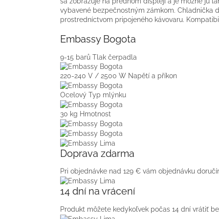
sa zobrazuje na prednom displeji a je možné ju ľa
vybavené bezpečnostným zámkom. Chladnička dis
prostredníctvom pripojeného kávovaru. Kompatib
Embassy Bogota
9-15 barů
Tlak čerpadla
220-240 V / 2500 W
Napětí a příkon
Ocelový
Typ mlýnku
30 kg
Hmotnost
Doprava zdarma
Pri objednávke nad 129
€
vám objednávku doručí
14 dní na vrácení
Produkt môžete kedykoľvek počas 14 dní vrátiť b