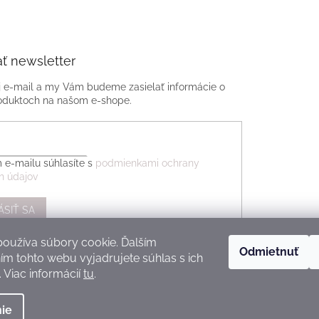
ť newsletter
j e-mail a my Vám budeme zasielať informácie o
oduktoch na našom e-shope.
 e-mailu súhlasíte s
podmienkami ochrany
h údajov
ÁSIŤ SA
oužíva súbory cookie. Ďalším
Odmietnuť
m tohto webu vyjadrujete súhlas s ich
 Viac informácií
tu
.
ie