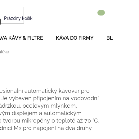
NÁKUPNÝ
Prázdny košík
KOŠÍK
VA KÁVY & FILTRE
KÁVA DO FIRMY
BLOG
P
mléka
esionální automatický kávovar pro
. Je vybaven připojením na vodovodní
 nádržkou, ocelovým mlýnkem,
vým displejem a automatickým
vorbu mikropěny o teplotě až 70 °C.
dnicí M2 pro napojení na dva druhy