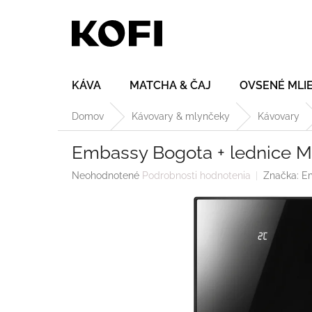
Prejsť
na
obsah
KÁVA
MATCHA & ČAJ
OVSENÉ MLI
Domov
Kávovary & mlynčeky
Kávovary
Embassy Bogota + lednice M
Priemerné
Neohodnotené
Podrobnosti hodnotenia
Značka:
E
hodnotenie
produktu
je
0,0
z
5
hviezdičiek.