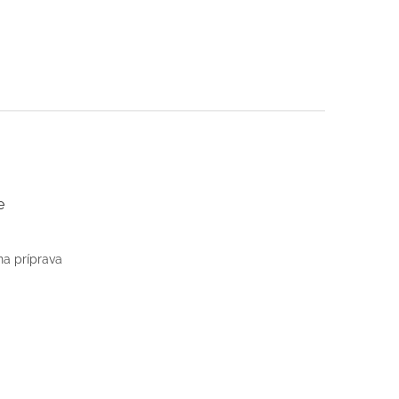
e
na príprava