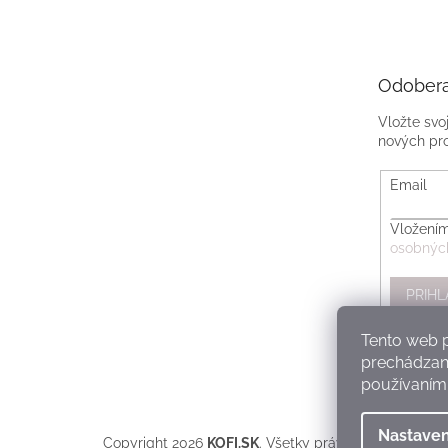
Odobera
Vložte svo
nových pr
Email
Vložením
osobnýc
PRIHL
Tento web p
prechádzaní
používaním.
Nastaven
Copyright 2026
KOFI.SK
. Všetky práva vyhradené.