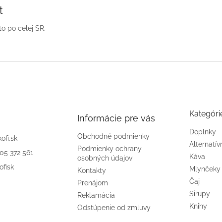
t
o po celej SR.
Kategóri
Informácie pre vás
Doplnky
Obchodné podmienky
kofi.sk
Alternatív
Podmienky ochrany
905 372 561
Káva
osobných údajov
ofisk
Mlynčeky
Kontakty
Čaj
Prenájom
Sirupy
Reklamácia
Knihy
Odstúpenie od zmluvy