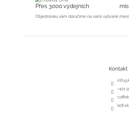
Přes 3000 výdejních mís
Objednávku vám doručíme na vami vybrané miest
Z
á
p
ä
t
Kontakt
i
e
info
@
+421 
coffek
kofi.sk