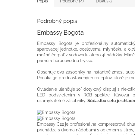
Popis
Podobné (4)
Diskusia
Podrobný popis
Embassy Bogota
Embassy Bogota je profesionálny automatick
sparovacej jednotke, oceľovému mlynčeku a 0,7l 
možné čerpať z vodovodu alebo 4l nádržky. Mlieč
parnú a horúcovodnú trysku.
Obsahuje dva zásobníky na instantné zmesi, autom
Ponúka 30 prednastavených receptov, ktoré je možn
Ovládanie uľahčuje 10" dotykový displej s nieko
LED podsvietením v RGB spektre. Kávovar p
uzamykateľné zásobníky.
Súčasťou setu je chladn
Embassy C22 je profesionálna kompresorová chla
prichádza s dvoma nádobami s objemom 2 litrov, 