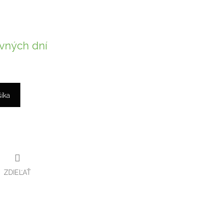
vných dní
šíka
ZDIEĽAŤ