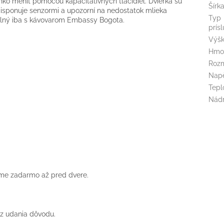
hko meniť pomocou kapacitatívnych tlačidiel. Dvierka sú
Šírk
ponuje senzormi a upozorní na nedostatok mlieka
Typ
ilný iba s kávovarom Embassy Bogota.
prís
Výš
Hmo
Rozm
Napě
Tepl
Nádr
me zadarmo až pred dvere.
ez udania dôvodu.