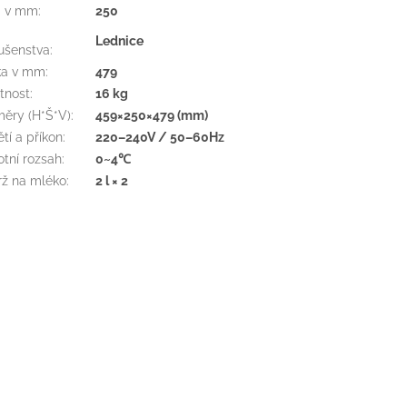
a v mm
:
250
Lednice
lušenstva
:
ka v mm
:
479
tnost
:
16 kg
ěry (H*Š*V)
:
459×250×479 (mm)
tí a příkon
:
220–240V / 50–60Hz
otní rozsah
:
0~4℃
ž na mléko
:
2 l × 2