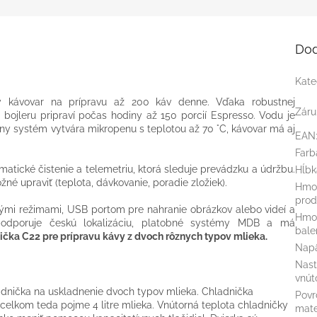
Dod
Kate
ý kávovar na prípravu až 200 káv denne. Vďaka robustnej
Záru
bojleru pripraví počas hodiny až 150 porcií Espresso. Vodu je
ny systém vytvára mikropenu s teplotou až 70 °C, kávovar má aj
EAN
Farb
atické čistenie a telemetriu, ktorá sleduje prevádzku a údržbu.
Hĺb
é upraviť (teplota, dávkovanie, poradie zložiek).
Hmo
prod
ľkými režimami, USB portom pre nahranie obrázkov alebo videí a
Hmot
odporuje českú lokalizáciu, platobné systémy MDB a má
bale
ička C22 pre prípravu kávy z dvoch rôznych typov mlieka.
Napä
Nast
vnút
dnička na uskladnenie dvoch typov mlieka. Chladnička
Povr
celkom teda pojme 4 litre mlieka. Vnútorná teplota chladničky
mate