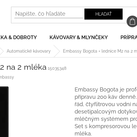
HĽADAŤ
EKA & DOBROTY
KÁVOVARY & MLYNČEKY
PRÍPRA
Automatické kávovary
Embassy Bogota + lednice M2 na 2 
2 na 2 mléka
15035348
mbassy
Embassy Bogota je prof
přípravu 200 káv denně
řád, čtyřlitrovou vodní
desetipalcovým dotyko
mléčným systémem pro t
Set s kompresorovou le
mléka.