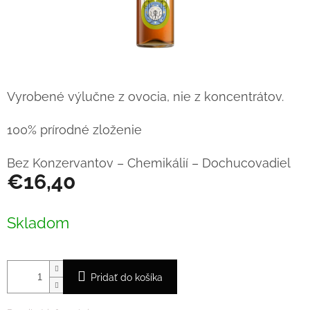
Vyrobené výlučne z ovocia, nie z koncentrátov.
100% prírodné zloženie
Bez Konzervantov – Chemikálií – Dochucovadiel
€16,40
Jednotková
cena:
Skladom
Pridať do košíka