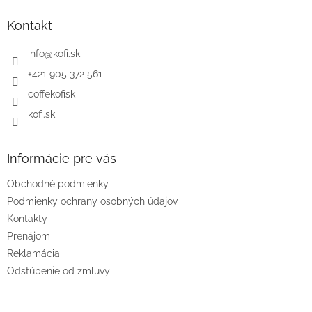
p
ä
Kontakt
t
i
info
@
kofi.sk
e
+421 905 372 561
coffekofisk
kofi.sk
Informácie pre vás
Obchodné podmienky
Podmienky ochrany osobných údajov
Kontakty
Prenájom
Reklamácia
Odstúpenie od zmluvy