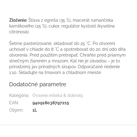
Zloženie:
Šťava z egreša (35 %), macerát rumančeka
kamilkového (25 %), cukor, regulátor kyslosti (kyselina
citrónová).
Šetrne pasterizované, skladovať do 25 °C. Po otvorení
uchovať v chlade do 8 °C a spotrebovať do 20 dní odo dňa
otvorenia. Pred použitím pretrepať. Chráňte pred priamym
slnečným žiarením a mrazom. Kal nie je závadou – je to
prirodzený jav prírodných sirupov. Odporúčané riedenie
1:10. Skladujte na tmavom a chladnom mieste.
Dodatočné parametre
Kategória
:
Ovsené mlieka & dobroty
EAN
:
940918038797215
Objem
:
1L
Z
á