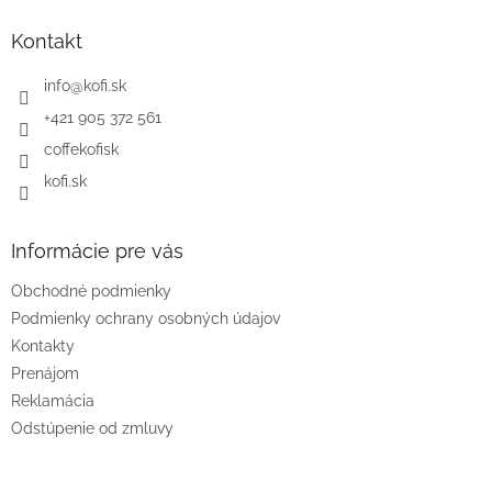
p
ä
Kontakt
t
i
info
@
kofi.sk
e
+421 905 372 561
coffekofisk
kofi.sk
Informácie pre vás
Obchodné podmienky
Podmienky ochrany osobných údajov
Kontakty
Prenájom
Reklamácia
Odstúpenie od zmluvy