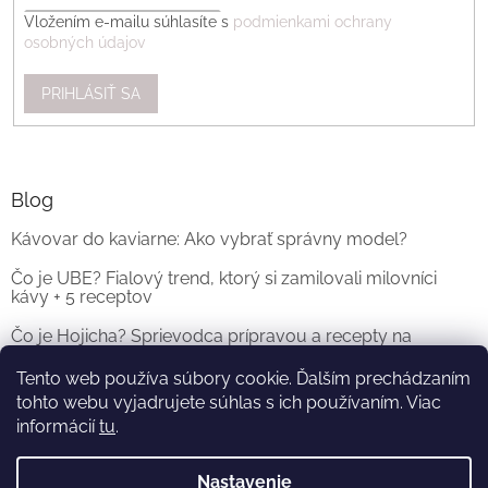
Vložením e-mailu súhlasíte s
podmienkami ochrany
osobných údajov
PRIHLÁSIŤ SA
Blog
Kávovar do kaviarne: Ako vybrať správny model?
Čo je UBE? Fialový trend, ktorý si zamilovali milovníci
kávy + 5 receptov
Čo je Hojicha? Sprievodca prípravou a recepty na
originálne Hojicha Latte
Tento web používa súbory cookie. Ďalším prechádzaním
tohto webu vyjadrujete súhlas s ich používaním. Viac
ARCHÍV
informácií
tu
.
Nastavenie
Vytvoril Shoptet
a
Adatelier