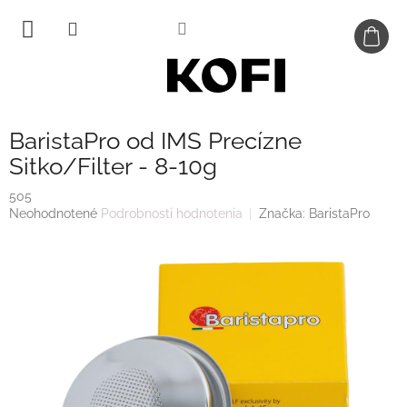
Prejsť
na
obsah
BaristaPro od IMS Precízne
Sitko/Filter - 8-10g
505
Priemerné
Neohodnotené
Podrobnosti hodnotenia
Značka:
BaristaPro
hodnotenie
produktu
je
0,0
z
5
hviezdičiek.