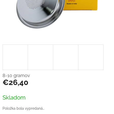
8-10 gramov
€26,40
Jednotková
cena:
Skladom
Položka bola vypredaná…