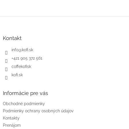
Z
á
p
ä
Kontakt
t
i
info
@
kofi.sk
e
+421 905 372 561
coffekofisk
kofi.sk
Informácie pre vás
Obchodné podmienky
Podmienky ochrany osobných údajov
Kontakty
Prenájom