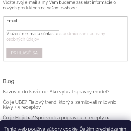
Vložte svoj e-mail a my Vám budeme zasielať informácie o
nových produktoch na našom e-shope.
Email
Vložením e-mailu súhlasíte s
podmienkami ochrany
osobných údajov
PRIHLÁSIŤ SA
Blog
Kávovar do kaviarne: Ako vybrať správny model?
Čo je UBE? Fialový trend, ktorý si zamilovali milovníci
kávy + 5 receptov
Čo je Hojicha? Sprievodca prípravou a recepty na
originálne Hojicha Latte
Tento web používa súbory cookie. Ďalším prechádzaním