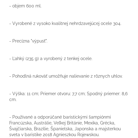
- objem 600 ml.
- Vyrobené z vysoko kvalitnej nehrdzavejúcej ocele 304.
- Precízna "výpusť".
- Ľahký (235 g) a vyrobený z tenkej ocele.
- Pohodlná rukoväť umožňuje nalievanie z rôznych uhlov.
- Výška: 11 cm; Priemer otvoru: 7,7 cm; Spodný priemer: 8,6
cm.
- Používané a odporúčané baristickými šampiónmi
Francúzska, Austrálie, Veľkej Británie, Mexika, Grécka,
Švajčiarska, Brazílie, Španielska, Japonska a majsterkou
sveta v baristike 2018 Agnieszkou Rojewskou.