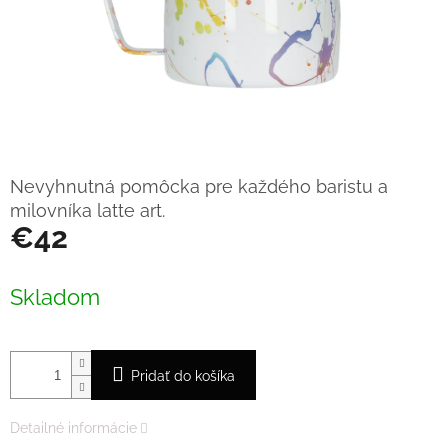
Nevyhnutná pomôcka pre každého baristu a
milovníka latte art.
€42
Jednotková
cena:
Skladom
Pridať do košíka
Detailné informácie