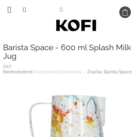
Prejsť
na
obsah
Barista Space - 600 ml Splash Milk
Jug
1117
Priemerné
Neohodnotené
Podrobnosti hodnotenia
Značka:
Barista Space
hodnotenie
produktu
je
0,0
z
5
hviezdičiek.