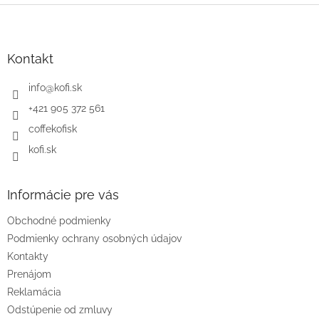
Z
á
p
ä
Kontakt
t
i
info
@
kofi.sk
e
+421 905 372 561
coffekofisk
kofi.sk
Informácie pre vás
Obchodné podmienky
Podmienky ochrany osobných údajov
Kontakty
Prenájom
Reklamácia
Odstúpenie od zmluvy