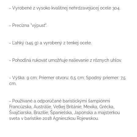
- Vyrobené z vysoko kvalitnej nehrdzavejúcej ocele 304.
- Precízna "výpusť".
- Ľahký (145 g) a vyrobený z tenkej ocele.
- Pohodlná rukoväť umožňuje nalievanie z rôznych uhlov.
- Výška: 9 cm; Priemer otvoru: 6,5 cm; Spodný priemer: 7,5
cm.
- Používané a odporúčané baristickými šampiónmi
Francúzska, Austrálie, Veľkej Británie, Mexika, Grécka,
Švajčiarska, Brazílie, Španielska, Japonska a majsterkou
sveta v baristike 2018 Agnieszkou Rojewskou.