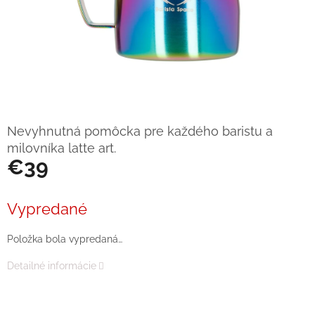
Nevyhnutná pomôcka pre každého baristu a
milovníka latte art.
€39
Jednotková
cena:
Vypredané
Položka bola vypredaná…
Detailné informácie