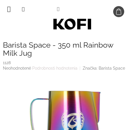
Prejsť
na
obsah
Barista Space - 350 ml Rainbow
Milk Jug
1128
Priemerné
Neohodnotené
Podrobnosti hodnotenia
Značka:
Barista Space
hodnotenie
produktu
je
0,0
z
5
hviezdičiek.