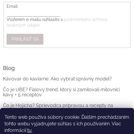
Email
Vložením e-mailu súhlasíte s
podmienkami ochrany
osobných údajov
PRIHLÁSIŤ SA
Blog
Kávovar do kaviarne: Ako vybrať správny model?
Čo je UBE? Fialový trend, ktorý si zamilovali milovníci
kávy + 5 receptov
Čo je Hojicha? Sprievodca prípravou a recepty na
originálne Hojicha Latte
Tento web používa súbory cookie. Ďalším prechádzaním
tohto webu vyjadrujete súhlas s ich používaním. Viac
ARCHÍV
informácií
tu
.