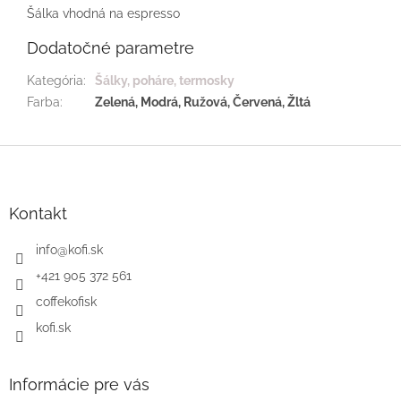
Šálka vhodná na espresso
Dodatočné parametre
Kategória
:
Šálky, poháre, termosky
Farba
:
Zelená, Modrá, Ružová, Červená, Žltá
Z
á
p
ä
Kontakt
t
i
info
@
kofi.sk
e
+421 905 372 561
coffekofisk
kofi.sk
Informácie pre vás