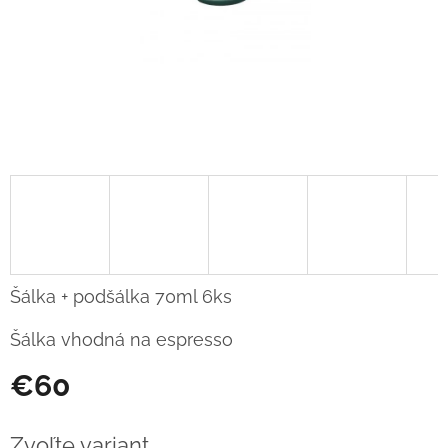
Šálka + podšálka 70ml 6ks
Šálka vhodná na espresso
€60
Jednotková
cena:
Zvoľte variant