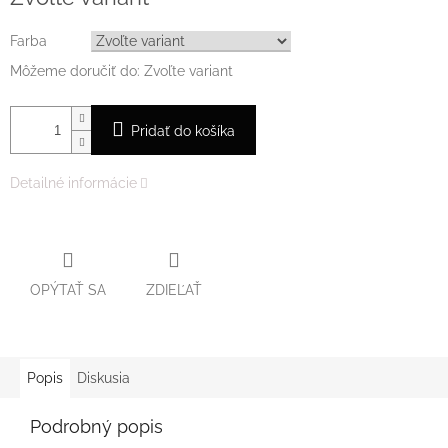
Farba
Môžeme doručiť do:
Zvoľte variant
Pridať do košíka
Detailné informácie
OPÝTAŤ SA
ZDIEĽAŤ
Popis
Diskusia
Podrobný popis