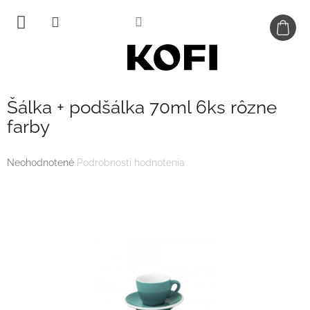
Prejsť
na
obsah
Šálka + podšálka 70ml 6ks rôzne
farby
Priemerné
Neohodnotené
Podrobnosti hodnotenia
hodnotenie
produktu
je
0,0
z
5
hviezdičiek.